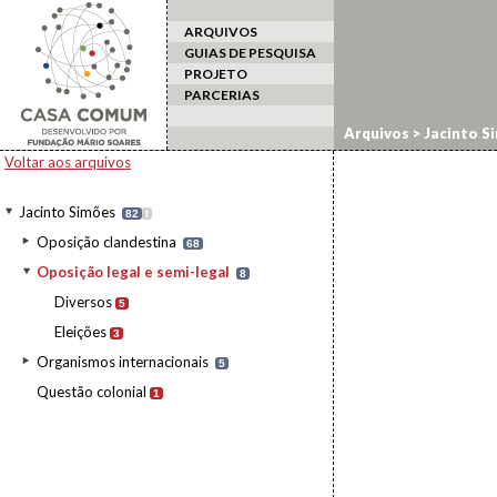
ARQUIVOS
GUIAS DE PESQUISA
PROJETO
PARCERIAS
Arquivos
>
Jacinto S
Voltar aos arquivos
Jacinto Simões
82
I
Oposição clandestina
68
Oposição legal e semi-legal
8
Diversos
5
Eleições
3
Organismos internacionais
5
Questão colonial
1