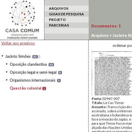
ARQUIVOS
GUIAS DE PESQUISA
PROJETO
PARCERIAS
Documentos:
1
Arquivos
>
Jacinto S
Voltar aos arquivos
ordenar po
Jacinto Simões
82
I
Oposição clandestina
68
Oposição legal e semi-legal
8
Organismos internacionais
5
Questão colonial
1
Pasta:
02967.007
Título:
Le Cas Timor
Assunto:
Transcrição de 
assinado, sobre a interv
australiana e holandesa 
face à invasão do Japão, 
para que Timor fosse man
alçada das Nações Unidas
em Portugal se imponha 