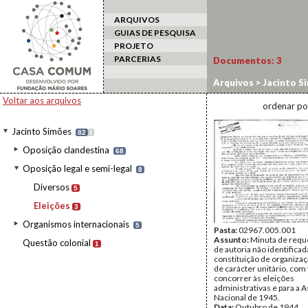
ARQUIVOS
GUIAS DE PESQUISA
PROJETO
PARCERIAS
Documentos:
3
Arquivos
>
Jacinto S
Voltar aos arquivos
ordenar po
Jacinto Simões
82
I
Oposição clandestina
68
Oposição legal e semi-legal
8
Diversos
5
Eleições
3
Organismos internacionais
5
Pasta:
02967.005.001
Assunto:
Minuta de requ
Questão colonial
1
de autoria não identificad
constituição de organizaçã
de carácter unitário, com 
concorrer às eleições
administrativas e para a 
Nacional de 1945.
Data:
Outubro de 1944