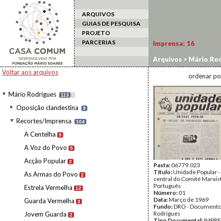
ARQUIVOS
GUIAS DE PESQUISA
PROJETO
PARCERIAS
Imprensa:
16
Arquivos
>
Mário Rod
Voltar aos arquivos
ordenar po
Mário Rodrigues
113
I
Oposição clandestina
9
Recortes/Imprensa
104
A Centelha
9
A Voz do Povo
5
Acção Popular
2
Pasta:
06779.023
Título:
Unidade Popular -
As Armas do Povo
2
central do Comité Marxis
Português
Estrela Vermelha
12
Número:
01
Data:
Março de 1969
Guarda Vermelha
3
Fundo:
DRO - Documento
Rodrigues
Jovem Guarda
2
Tipo Documental:
IMPR