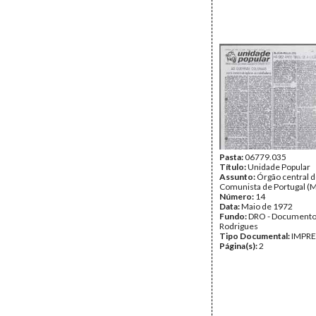
Pasta:
06779.035
Título:
Unidade Popular
Assunto:
Órgão central d
Comunista de Portugal (M
Número:
14
Data:
Maio de 1972
Fundo:
DRO - Documento
Rodrigues
Tipo Documental:
IMPR
Página(s):
2