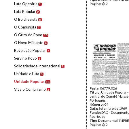
Luta Operária
Página(s):
2
1
Luta Popular
2
O Bolchevista
5
O Comunista
7
O Grito do Povo
15
O Novo Militante
4
Revolução Popular
7
Servir o Povo
3
Solidariedade Internacional
2
Unidade e Luta
5
Unidade Popular
16
Pasta:
06779.026
Viva o Comunismo
2
Título:
Unidade Popular -
central do Comité Marxis
Português
Número:
04
Data:
Setembro de 1969
Fundo:
DRO - Documento
Rodrigues
Tipo Documental:
IMPR
Página(s):
2