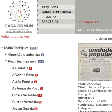
ARQUIVOS
GUIAS DE PESQUISA
PROJETO
PARCERIAS
Imprensa:
16
Arquivos
>
Mário Rod
Voltar aos arquivos
ordenar po
Mário Rodrigues
113
I
Oposição clandestina
9
Recortes/Imprensa
104
A Centelha
9
A Voz do Povo
5
Acção Popular
2
Pasta:
06779.023
Título:
Unidade Popular -
As Armas do Povo
2
central do Comité Marxis
Português
Estrela Vermelha
12
Número:
01
Data:
Março de 1969
Guarda Vermelha
3
Fundo:
DRO - Documento
Rodrigues
Jovem Guarda
2
Tipo Documental:
IMPR