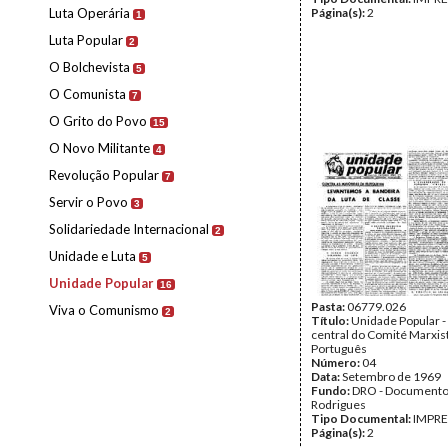
Luta Operária
Página(s):
2
1
Luta Popular
2
O Bolchevista
5
O Comunista
7
O Grito do Povo
15
O Novo Militante
4
Revolução Popular
7
Servir o Povo
3
Solidariedade Internacional
2
Unidade e Luta
5
Unidade Popular
16
Pasta:
06779.026
Viva o Comunismo
2
Título:
Unidade Popular -
central do Comité Marxis
Português
Número:
04
Data:
Setembro de 1969
Fundo:
DRO - Documento
Rodrigues
Tipo Documental:
IMPR
Página(s):
2