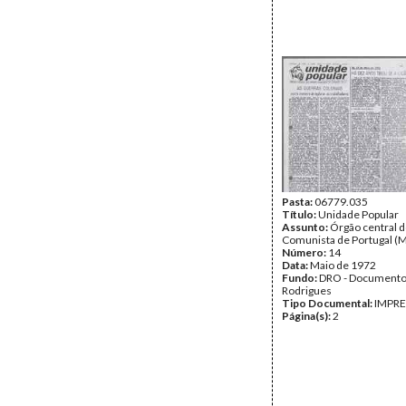
Pasta:
06779.035
Título:
Unidade Popular
Assunto:
Órgão central d
Comunista de Portugal (M
Número:
14
Data:
Maio de 1972
Fundo:
DRO - Documento
Rodrigues
Tipo Documental:
IMPR
Página(s):
2