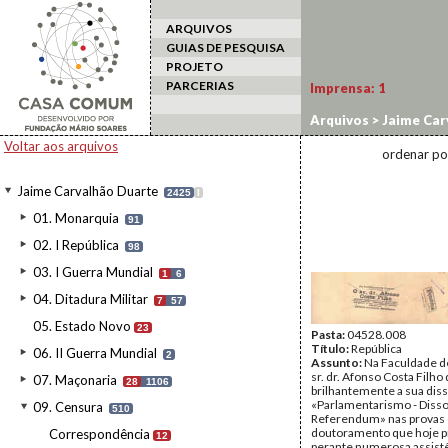
ARQUIVOS
GUIAS DE PESQUISA
PROJETO
PARCERIAS
Imprensa:
1
Arquivos
>
Jaime Car
Voltar aos arquivos
ordenar po
Jaime Carvalhão Duarte
2425
I
01. Monarquia
91
02. I República
98
03. I Guerra Mundial
1
6
04. Ditadura Militar
7
57
05. Estado Novo
23
Pasta:
04528.008
Título:
República
06. II Guerra Mundial
2
Assunto:
Na Faculdade de
sr. dr. Afonso Costa Filh
07. Maçonaria
28
1106
brilhantemente a sua dis
«Parlamentarismo - Disso
09. Censura
510
Referendum» nas provas 
doutoramento que hoje p
Correspondência
12
perante numerosa assist