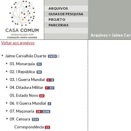
ARQUIVOS
GUIAS DE PESQUISA
PROJETO
PARCERIAS
Arquivos
>
Jaime Car
Voltar aos arquivos
Jaime Carvalhão Duarte
2425
I
01. Monarquia
91
02. I República
98
03. I Guerra Mundial
1
6
04. Ditadura Militar
7
57
05. Estado Novo
23
06. II Guerra Mundial
2
07. Maçonaria
28
1106
09. Censura
510
Correspondência
12