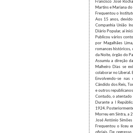
Francisco José Roch
Martins e Mariana do
Frequentou o Instituto
Aos 15 anos, devido 
Companhia União Ind
Diário Popular, aí ini
Publicou vários cont
por Magalhães Lima,
romances históricos, 
da Noite, órgão do Pa
Assumiu a direção d
Malheiro Dias se ex
colaborar no Liberal
Envolvendo-se nas q
Cândido dos Reis, To
e outros republicanos
Contudo, o atentado 
Durante a I Repúbl
1924. Posteriormente
Morreu em Sintra, a 
José António Simões 
Frequentou o liceu 
oficiais. De regress