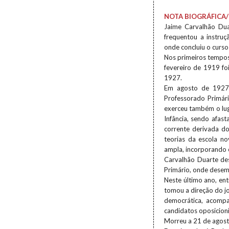
NOTA BIOGRÁFICA/
Jaime Carvalhão Dua
frequentou a instruç
onde concluiu o curs
Nos primeiros tempo
fevereiro de 1919 fo
1927.
Em agosto de 1927 f
Professorado Primár
exerceu também o lug
Infância, sendo afas
corrente derivada do
teorias da escola no
ampla, incorporando 
Carvalhão Duarte de
Primário, onde desemp
Neste último ano, en
tomou a direção do jo
democrática, acomp
candidatos oposicionis
Morreu a 21 de agos