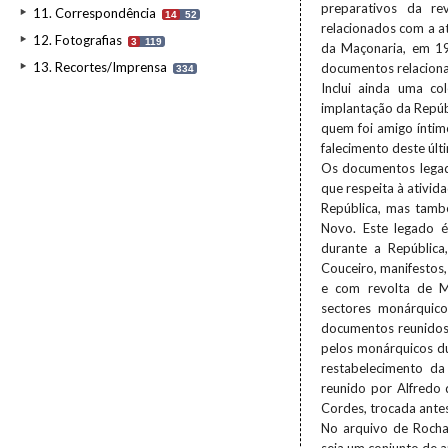
preparativos da r
11. Correspondência
14
52
relacionados com a a
12. Fotografias
3
119
da Maçonaria, em 19
13. Recortes/Imprensa
documentos relaciona
334
Inclui ainda uma c
implantação da Repúb
quem foi amigo íntim
falecimento deste últ
Os documentos legad
que respeita à ativid
República, mas tamb
Novo. Este legado é
durante a Repúblic
Couceiro, manifestos
e com revolta de M
sectores monárquico
documentos reunidos 
pelos monárquicos dur
restabelecimento da
reunido por Alfredo
Cordes, trocada antes
No arquivo de Rocha