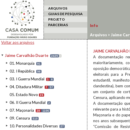
ARQUIVOS
GUIAS DE PESQUISA
PROJETO
PARCERIAS
Info
Arquivos
>
Jaime Car
Voltar aos arquivos
JAIME CARVALHÃO
Jaime Carvalhão Duarte
2425
I
A documentação reu
maioritariamente, 
01. Monarquia
91
oposição democrátic
02. I República
98
eleitorais para a P
03. I Guerra Mundial
1
6
estudantil, manifest
clandestina), bem com
04. Ditadura Militar
7
57
um conjunto de cort
05. Estado Novo
23
Censura, aplicando mu
06. II Guerra Mundial
A documentação que 
2
relevante para a his
07. Maçonaria
28
1106
Maçonaria e do pape
09. Censura
510
nos anos subsequent
10. Personalidades Diversas
“Comissão de Resis
27