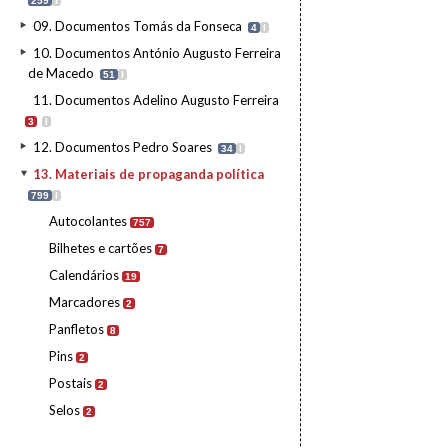
259
I
09. Documentos Tomás da Fonseca
4
I
10. Documentos António Augusto Ferreira
de Macedo
51
I
11. Documentos Adelino Augusto Ferreira
3
I
12. Documentos Pedro Soares
34
I
13. Materiais de propaganda política
799
I
Autocolantes
757
Bilhetes e cartões
7
Calendários
19
Marcadores
2
Panfletos
8
Pins
2
Postais
2
Selos
2