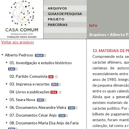
ARQUIVOS
GUIAS DE PESQUISA
PROJETO
PARCERIAS
Info
Arquivos
>
Alberto P
Voltar aos arquivos
13. MATERIAIS DE
Alberto Pedroso
3816
I
Compreende esta secç
carácter efémero, qu
01. Investigação e estudos históricos
centenas de autoco
141
I
essencialmente entre
02. Partido Comunista
26
I
anos de 1980. Integr
03. Imprensa e recortes
803
I
de pequena dimensão,
entre os quais calendá
04. Livros e publicações
161
I
Ainda que a general
05. Seara Nova
695
I
existem materiais de
06. Documentos Alexandre Vieira
carácter político. Por
720
I
bilhete de pagament
07. Documentos César Anjo
120
I
entanto, foram manti
08. Documentos Maria Elsa Anjo de Faria
colecção, tal como a 