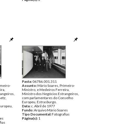
Pasta:
06786.001.311
imeiro-
Assunto:
Mário Soares, Primeiro-
ira,
Ministro, e Medeiros Ferreira,
angeiros,
Ministro dos Negócios Estrangeiros,
etz,
com parlamentares do Conselho
Europeu, Estrasburgo.
Europeu,
Data:
c. Abril de 1977
Fundo:
Arquivo Mário Soares
Tipo Documental:
Fotografias
res
Página(s):
1
fias