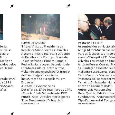
Pasta:
05128.007
Pasta:
05111.028
te da
Título:
Visita do Presidente da
Assunto:
Museu Nacional 
 Bruxelas
República Mário Soares a Bruxelas
Antiga (dito "Museu das Ja
las; o
Assunto:
Mário Soares, Presidente
Verdes"); exposição integr
Mário
da República de Portugal, Maria de
evento "Europália 91"; Man
 Maria de
Jesus Barroso, Primeira-Dama, e
Oliveira, realizador de cin
ebidos pelos
Pedro Santana Lopes, Secretário de
António Ferrer Correia, Pr
 des Beaux
Estado da Cultura, entre outros,
da Fundação Calouste Gulb
visitando uma exposição [O Triunfo
Maria Barroso Soares, espo
do Barroco] por ocasião da
Carlos Ventura Martins, as
bro de 1991
inauguração da Europália 91, em
imprensa do PR; escritor Ve
 de 1991
Bruxelas.
Ferreira; Embaixador Nune
rio Soares
Autor:
Luís Vasconcelos
Chefe de Gabinete do PR.
afias
Data:
Terça, 17 de Setembro de 1991
Autor:
Luís Vasconcelos
- Quarta, 18 de Setembro de 1991
Data:
Quarta, 9 de Outubr
Fundo:
AMS - Arquivo Mário Soares
Fundo:
AMS - Arquivo Mári
Tipo Documental:
Fotografias
Tipo Documental:
Fotogra
Página(s):
25
Página(s):
31