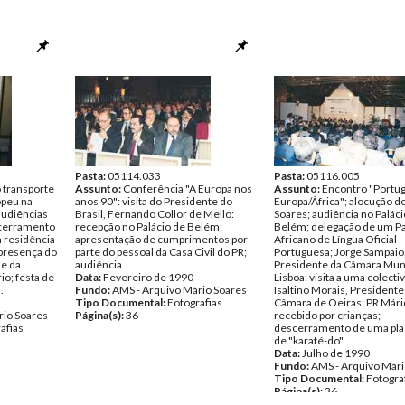
Pasta:
05114.033
Pasta:
05116.005
 transporte
Assunto:
Conferência "A Europa nos
Assunto:
Encontro "Portuga
opeu na
anos 90": visita do Presidente do
Europa/África"; alocução d
audiências
Brasil, Fernando Collor de Mello:
Soares; audiência no Paláci
scerramento
recepção no Palácio de Belém;
Belém; delegação de um Pa
a residência
apresentação de cumprimentos por
Africano de Língua Oficial
 presença do
parte do pessoal da Casa Civil do PR;
Portuguesa; Jorge Sampaio
 e da
audiência.
Presidente da Câmara Muni
io; festa de
Data:
Fevereiro de 1990
Lisboa; visita a uma colecti
.
Fundo:
AMS - Arquivo Mário Soares
Isaltino Morais, Presidente
Tipo Documental:
Fotografias
Câmara de Oeiras; PR Mári
rio Soares
Página(s):
36
recebido por crianças;
afias
descerramento de uma plac
de "karaté-do".
Data:
Julho de 1990
Fundo:
AMS - Arquivo Mári
Tipo Documental:
Fotogra
Página(s):
36