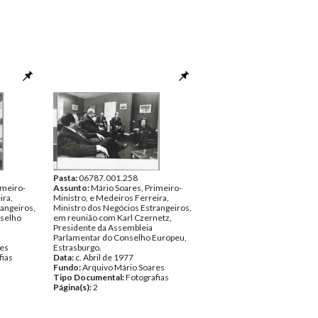
Pasta:
06787.001.258
imeiro-
Assunto:
Mário Soares, Primeiro-
ira,
Ministro, e Medeiros Ferreira,
angeiros,
Ministro dos Negócios Estrangeiros,
selho
em reunião com Karl Czernetz,
Presidente da Assembleia
Parlamentar do Conselho Europeu,
res
Estrasburgo.
fias
Data:
c. Abril de 1977
Fundo:
Arquivo Mário Soares
Tipo Documental:
Fotografias
Página(s):
2