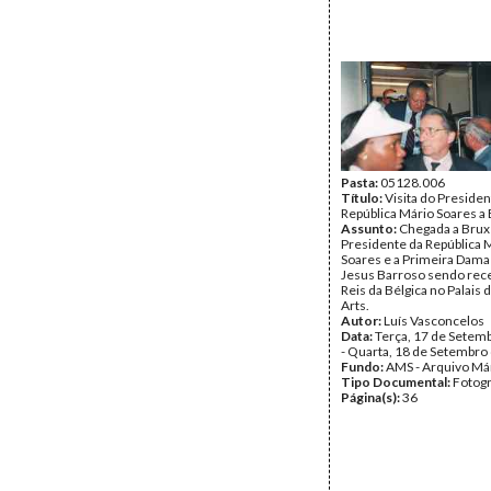
Pasta:
05128.006
Título:
Visita do Presiden
República Mário Soares a
Assunto:
Chegada a Bruxe
Presidente da República 
Soares e a Primeira Dama
Jesus Barroso sendo rec
Reis da Bélgica no Palais
Arts.
Autor:
Luís Vasconcelos
Data:
Terça, 17 de Setem
- Quarta, 18 de Setembro
Fundo:
AMS - Arquivo Má
Tipo Documental:
Fotogr
Página(s):
36