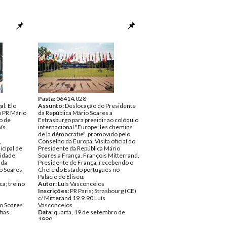
Pasta:
06414.028
l: Elo
Assunto:
Deslocação do Presidente
o PR Mário
da República Mário Soares a
o de
Estrasburgo para presidir ao colóquio
ís
internacional "Europe: les chemins
de la démocratie", promovido pelo
,
Conselho da Europa. Visita oficial do
cipal de
Presidente da República Mário
vidade;
Soares a França. François Mitterrand,
 da
Presidente de França, recebendo o
o Soares
Chefe do Estado português no
Palácio de Eliseu.
a; treino
Autor:
Luís Vasconcelos
Inscrições:
PR Paris; Strasbourg (CE)
c/ Mitterand 19.9.90 Luís
o Soares
Vasconcelos
fias
Data:
quarta, 19 de setembro de
1990
Fundo:
AMS - Arquivo Mário Soares