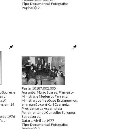
Tipo Documental:
Fotografias
Página(s):
2
Pasta:
10187.002.005
o Soares e
Assunto:
Mário Soares, Primeiro-
eira
Ministro, e Medeiros Ferreira,
sco",
Ministro dos Negócios Estrangeiros,
im, em 14
em reunião com Karl Czernetz,
Presidente da Assembleia
Parlamentar do Conselho Europeu,
o de 1976
Estrasburgo.
fias
Data:
c. Abril de 1977
Tipo Documental:
Fotografias
Página(s):
2