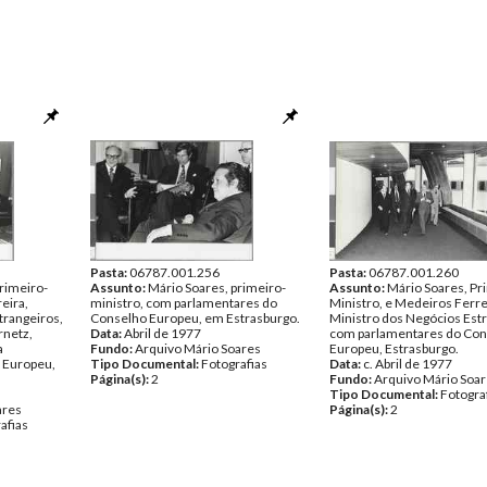
Pasta:
06787.001.256
Pasta:
06787.001.260
rimeiro-
Assunto:
Mário Soares, primeiro-
Assunto:
Mário Soares, Pr
eira,
ministro, com parlamentares do
Ministro, e Medeiros Ferre
trangeiros,
Conselho Europeu, em Estrasburgo.
Ministro dos Negócios Estr
rnetz,
Data:
Abril de 1977
com parlamentares do Con
a
Fundo:
Arquivo Mário Soares
Europeu, Estrasburgo.
 Europeu,
Tipo Documental:
Fotografias
Data:
c. Abril de 1977
Página(s):
2
Fundo:
Arquivo Mário Soa
Tipo Documental:
Fotogra
ares
Página(s):
2
afias