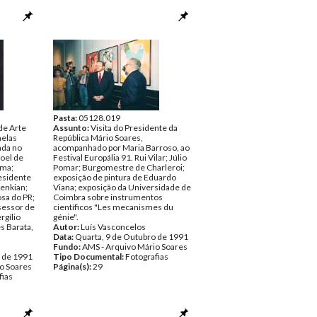
Tipo Documental:
Fotografias
Página(s):
32
Pasta:
05128.019
de Arte
Assunto:
Visita do Presidente da
nelas
República Mário Soares,
ada no
acompanhado por Maria Barroso, ao
oel de
Festival Europália 91. Rui Vilar; Júlio
ema;
Pomar; Burgomestre de Charleroi;
esidente
exposição de pintura de Eduardo
enkian;
Viana; exposição da Universidade de
sa do PR;
Coimbra sobre instrumentos
sessor de
científicos "Les mecanismes du
rgílio
génie".
s Barata,
Autor:
Luís Vasconcelos
Data:
Quarta, 9 de Outubro de 1991
Fundo:
AMS - Arquivo Mário Soares
o de 1991
Tipo Documental:
Fotografias
o Soares
Página(s):
29
fias