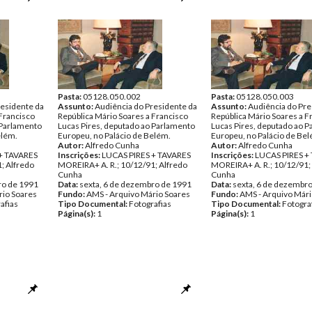
Pasta:
05128.050.002
Pasta:
05128.050.003
residente da
Assunto:
Audiência do Presidente da
Assunto:
Audiência do Pre
 Francisco
República Mário Soares a Francisco
República Mário Soares a F
 Parlamento
Lucas Pires, deputado ao Parlamento
Lucas Pires, deputado ao 
elém.
Europeu, no Palácio de Belém.
Europeu, no Palácio de Be
Autor:
Alfredo Cunha
Autor:
Alfredo Cunha
+ TAVARES
Inscrições:
LUCAS PIRES + TAVARES
Inscrições:
LUCAS PIRES +
; Alfredo
MOREIRA+ A. R.; 10/12/91; Alfredo
MOREIRA+ A. R.; 10/12/91;
Cunha
Cunha
ro de 1991
Data:
sexta, 6 de dezembro de 1991
Data:
sexta, 6 de dezembr
rio Soares
Fundo:
AMS - Arquivo Mário Soares
Fundo:
AMS - Arquivo Mári
afias
Tipo Documental:
Fotografias
Tipo Documental:
Fotogra
Página(s):
1
Página(s):
1