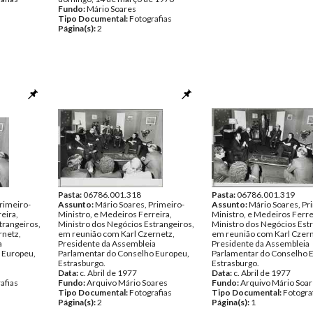
Fundo:
Mário Soares
Tipo Documental:
Fotografias
Página(s):
2
Pasta:
06786.001.318
Pasta:
06786.001.319
rimeiro-
Assunto:
Mário Soares, Primeiro-
Assunto:
Mário Soares, Pr
eira,
Ministro, e Medeiros Ferreira,
Ministro, e Medeiros Ferre
trangeiros,
Ministro dos Negócios Estrangeiros,
Ministro dos Negócios Estr
rnetz,
em reunião com Karl Czernetz,
em reunião com Karl Czern
a
Presidente da Assembleia
Presidente da Assembleia
 Europeu,
Parlamentar do Conselho Europeu,
Parlamentar do Conselho 
Estrasburgo.
Estrasburgo.
Data:
c. Abril de 1977
Data:
c. Abril de 1977
afias
Fundo:
Arquivo Mário Soares
Fundo:
Arquivo Mário Soa
Tipo Documental:
Fotografias
Tipo Documental:
Fotogra
Página(s):
2
Página(s):
1