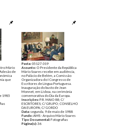
Pasta:
05127.019
stro Mário
Assunto:
O Presidente da República
 Adesão de
Mário Soares recebe em audiência,
onómica
no Palácio de Belém, a Comissão
nia que
Organizadora do I Congresso de
Escritores de Língua Portuguesa.
Inauguração do busto de Jean
Monnet, em Lisboa, na cerimónia
de 1985
comemorativa do Dia da Europa.
Inscrições:
P.R. MAIO 88; C/
fias
ESCRITORES; C/ GRUPO; CONSELHO
DA EUROPA; C/ GORDO
Data:
segunda, 9 de maio de 1988
Fundo:
AMS - Arquivo Mário Soares
Tipo Documental:
Fotografias
Página(s):
36