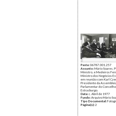
Pasta:
06787.001.257
Assunto:
Mário Soares, P
Ministro, e Medeiros Ferr
Ministro dos Negócios Es
em reunião com Karl Cze
Presidente da Assemblei
Parlamentar do Conselho
Estrasburgo.
Data:
c. Abril de 1977
Fundo:
Arquivo Mário So
Tipo Documental:
Fotogr
Página(s):
2