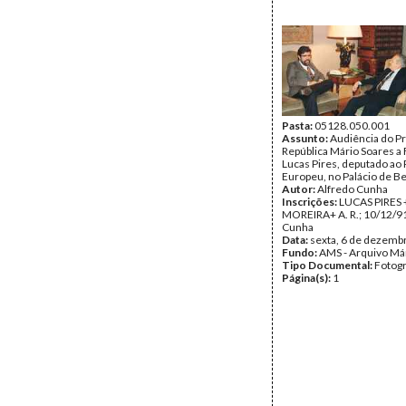
Pasta:
05128.050.001
Assunto:
Audiência do P
República Mário Soares a
Lucas Pires, deputado ao
Europeu, no Palácio de B
Autor:
Alfredo Cunha
Inscrições:
LUCAS PIRES 
MOREIRA+ A. R.; 10/12/91
Cunha
Data:
sexta, 6 de dezemb
Fundo:
AMS - Arquivo Má
Tipo Documental:
Fotogr
Página(s):
1