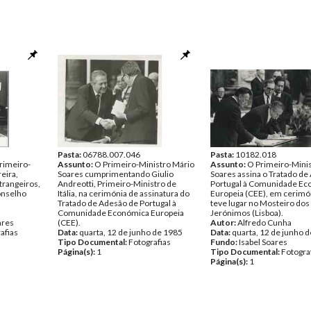
Pasta:
06788.007.046
Pasta:
10182.018
rimeiro-
Assunto:
O Primeiro-Ministro Mário
Assunto:
O Primeiro-Mini
eira,
Soares cumprimentando Giulio
Soares assina o Tratado de
trangeiros,
Andreotti, Primeiro-Ministro de
Portugal à Comunidade Ec
onselho
Itália, na cerimónia de assinatura do
Europeia (CEE), em cerimó
Tratado de Adesão de Portugal à
teve lugar no Mosteiro dos
Comunidade Económica Europeia
Jerónimos (Lisboa).
ares
(CEE).
Autor:
Alfredo Cunha
afias
Data:
quarta, 12 de junho de 1985
Data:
quarta, 12 de junho 
Tipo Documental:
Fotografias
Fundo:
Isabel Soares
Página(s):
1
Tipo Documental:
Fotogra
Página(s):
1