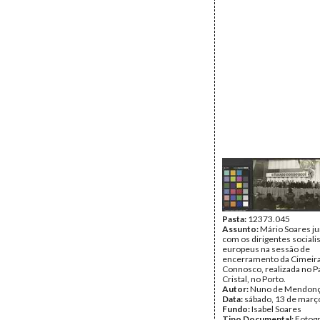
Pasta:
12373.045
Assunto:
Mário Soares j
com os dirigentes sociali
europeus na sessão de
encerramento da Cimeir
Connosco, realizada no P
Cristal, no Porto.
Autor:
Nuno de Mendon
Data:
sábado, 13 de març
Fundo:
Isabel Soares
Tipo Documental:
Fotogr