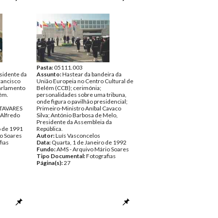
Pasta:
05111.003
sidente da
Assunto:
Hastear da bandeira da
rancisco
União Europeia no Centro Cultural de
Parlamento
Belém (CCB); cerimónia;
lém.
personalidades sobre uma tribuna,
onde figura o pavilhão presidencial;
 TAVARES
Primeiro-Ministro Aníbal Cavaco
 Alfredo
Silva; António Barbosa de Melo,
Presidente da Assembleia da
o de 1991
República.
o Soares
Autor:
Luís Vasconcelos
fias
Data:
Quarta, 1 de Janeiro de 1992
Fundo:
AMS - Arquivo Mário Soares
Tipo Documental:
Fotografias
Página(s):
27