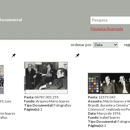
 Documental
Pesquisa Avançada
ordenar por:
reg
Pasta:
06787.001.255
Pasta:
12373.047
91; Luis
Fundo:
Arquivo Mário Soares
Assunto:
Mário Soares e W
Tipo Documental:
Fotografias
Brandt, durante a Cimeira 
Página(s):
2
Connosco", realizada no Po
rio Soares
Data:
Março de 1976
afias
Fundo:
Isabel Soares
Tipo Documental:
Fotogra
Página(s):
2