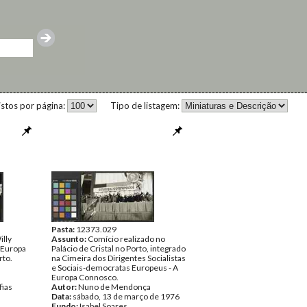
istos por página:
Tipo de listagem:
Pasta:
12373.029
illy
Assunto:
Comício realizado no
"Europa
Palácio de Cristal no Porto, integrado
rto.
na Cimeira dos Dirigentes Socialistas
e Sociais-democratas Europeus - A
Europa Connosco.
fias
Autor:
Nuno de Mendonça
Data:
sábado, 13 de março de 1976
Fundo:
Isabel Soares