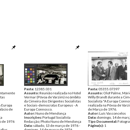
Pasta:
12385.031
Pasta:
05355.07397
untamente
Assunto:
Reunião realizada no Hotel
Assunto:
Olof Palme, Mári
stas
Vermar (Póvoa de Varzim) no âmbito
Willy Brandt durante a Cim
da Cimeira dos Dirigentes Socialistas
Socialista "A Europa Conno
a Europa
e Sociais-democratas Europeus - A
realizada na Póvoa de Varz
alácio de
Europa Connosco.
de Março de 1976.
Autor:
Nuno de Mendonça
Autor:
Luís Vasconcelos
ça
Inscrições:
Portugal Socialista
Data:
domingo, 14 de març
o de 1976
Redacção; Photo Nuno de Mendonça
Tipo Documental:
Fotogra
Data:
sábado, 13 de março de 1976 -
Página(s):
1
afias
domingo, 14 de março de 1976