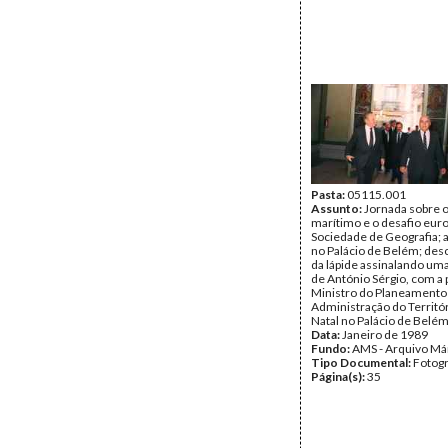
Pasta:
05115.001
Assunto:
Jornada sobre o
marítimo e o desafio eur
Sociedade de Geografia; 
no Palácio de Belém; de
da lápide assinalando um
de António Sérgio, com a
Ministro do Planeamento
Administração do Territór
Natal no Palácio de Belém
Data:
Janeiro de 1989
Fundo:
AMS - Arquivo Má
Tipo Documental:
Fotogr
Página(s):
35