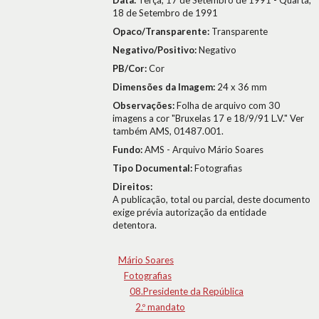
Data:
Terça, 17 de Setembro de 1991 - Quarta,
18 de Setembro de 1991
Opaco/Transparente:
Transparente
Negativo/Positivo:
Negativo
PB/Cor:
Cor
Dimensões da Imagem:
24 x 36 mm
Observações:
Folha de arquivo com 30
imagens a cor "Bruxelas 17 e 18/9/91 L.V." Ver
também AMS, 01487.001.
Fundo:
AMS - Arquivo Mário Soares
Tipo Documental:
Fotografias
Direitos:
A publicação, total ou parcial, deste documento
exige prévia autorização da entidade
detentora.
Mário Soares
Fotografias
08.Presidente da República
2.º mandato