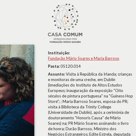
Instituição:
Fundação Mário Soares e Maria Barroso
Pasta:
05120.014
Assunto:
Visita à República da Irlanda; crianças
e monitoras de uma creche, em Dublin
(imediações do Instituto de Altos Estudos
Europeus; inauguração da exposição "Oito
séculos de pintura portuguesa" na "Guiness Hop
Store"; ; Maria Barroso Soares, esposa do PR;
visita à Biblioteca da Trinity College
(Universidade de Dublin), após a cerimónia de
doutoramento "Honoris Causa" de Mário
Soares) na; PR Mário Soares assinando o livro
de honra; Durão Barroso, Ministro dos
Negócios Estrangeiros; Edite Estrela, deputada