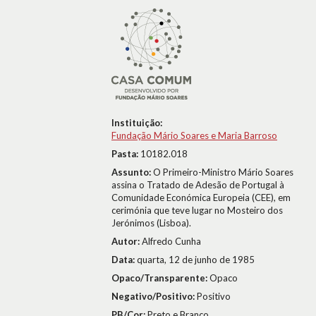
Instituição:
Fundação Mário Soares e Maria Barroso
Pasta:
10182.018
Assunto:
O Primeiro-Ministro Mário Soares
assina o Tratado de Adesão de Portugal à
Comunidade Económica Europeia (CEE), em
cerimónia que teve lugar no Mosteiro dos
Jerónimos (Lisboa).
Autor:
Alfredo Cunha
Data:
quarta, 12 de junho de 1985
Opaco/Transparente:
Opaco
Negativo/Positivo:
Positivo
PB/Cor:
Preto e Branco