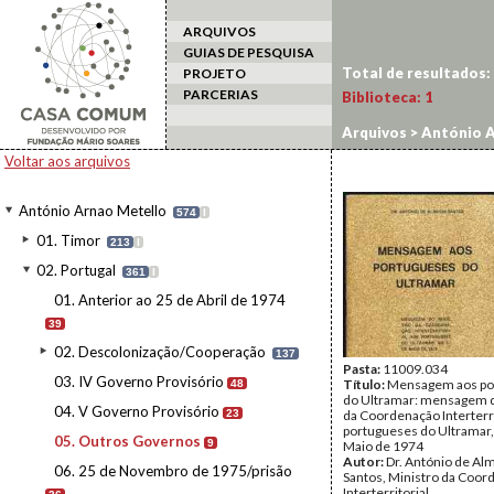
ARQUIVOS
GUIAS DE PESQUISA
Total de resultados:
PROJETO
PARCERIAS
Biblioteca:
1
Arquivos
>
António A
Voltar aos arquivos
António Arnao Metello
574
I
01. Timor
213
I
02. Portugal
361
I
01. Anterior ao 25 de Abril de 1974
39
02. Descolonização/Cooperação
137
Pasta:
11009.034
03. IV Governo Provisório
Título:
Mensagem aos po
48
do Ultramar: mensagem d
04. V Governo Provisório
23
da Coordenação Interterri
portugueses do Ultramar
05. Outros Governos
9
Maio de 1974
Autor:
Dr. António de Al
06. 25 de Novembro de 1975/prisão
Santos, Ministro da Coo
Interterritorial