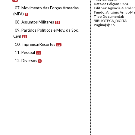
26
Data de Edição:
1974
07. Movimento das Forças Armadas
Editora:
Agência-Geral d
Fundo:
António Arnao Me
(MFA)
7
Tipo Documental:
BIBLIOTECA_DIGITAL
08. Assuntos Militares
13
Página(s):
15
09. Partidos Políticos e Mov. da Soc.
Civil
14
10. Imprensa/Recortes
17
11. Pessoal
20
12. Diversos
8