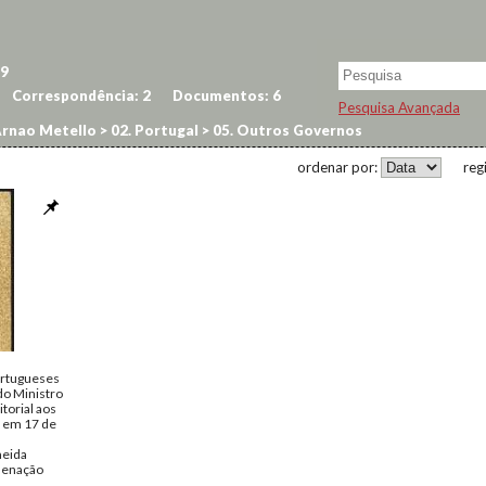
9
Correspondência:
2
Documentos:
6
Pesquisa Avançada
rnao Metello
>
02. Portugal
>
05. Outros Governos
ordenar por:
reg
rtugueses
o Ministro
torial aos
, em 17 de
meida
rdenação