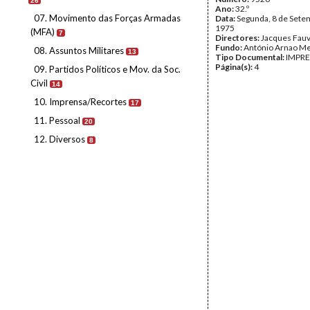
26
Ano:
32.º
07. Movimento das Forças Armadas
Data:
Segunda, 8 de Sete
1975
(MFA)
7
Directores:
Jacques Fau
Fundo:
António Arnao Me
08. Assuntos Militares
13
Tipo Documental:
IMPR
Página(s):
4
09. Partidos Políticos e Mov. da Soc.
Civil
14
10. Imprensa/Recortes
17
11. Pessoal
20
12. Diversos
8