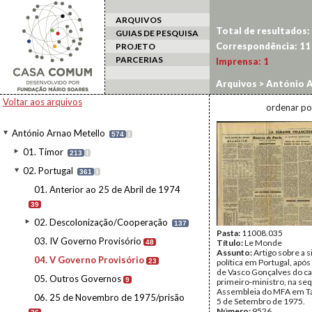
ARQUIVOS
Total de resultados:
GUIAS DE PESQUISA
Correspondência:
11
PROJETO
PARCERIAS
Imprensa:
1
Arquivos
>
António A
Voltar aos arquivos
ordenar po
António Arnao Metello
574
I
01. Timor
213
I
02. Portugal
361
I
01. Anterior ao 25 de Abril de 1974
39
02. Descolonização/Cooperação
137
Pasta:
11008.035
03. IV Governo Provisório
Título:
Le Monde
48
Assunto:
Artigo sobre a 
04. V Governo Provisório
23
política em Portugal, apó
de Vasco Gonçalves do ca
05. Outros Governos
9
primeiro-ministro, na se
Assembleia do MFA em Ta
06. 25 de Novembro de 1975/prisão
5 de Setembro de 1975.
Número:
9526