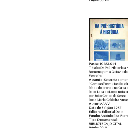
Pasta:
10463.014
Título:
Da Pré-História à 
homenagem a Octávio da
Ferreira
Assunto:
Separata conten
"Campaniforme tardio e in
idade do bronze na Orca 
Rato, Lapa do Lopo: nota p
por João Carlos da Senna
Rosa Maria Caldeira Ama
Autor:
AA.VV
Data de Edição:
1987
Editora:
Editorial Delta
Fundo:
António Rita-Ferr
Tipo Documental:
BIBLIOTECA_DIGITAL
Página(s):
9