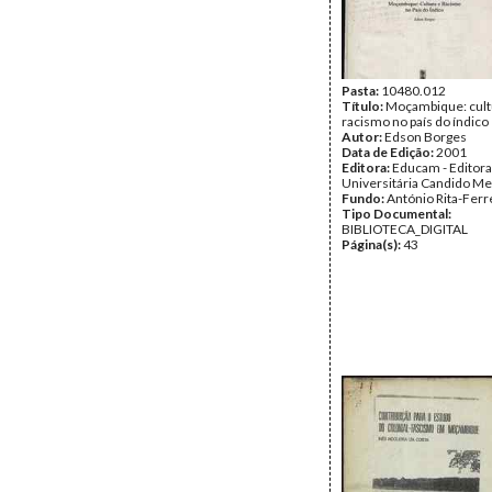
Pasta:
10480.012
Título:
Moçambique: cult
racismo no país do índico
Autor:
Edson Borges
Data de Edição:
2001
Editora:
Educam - Editora
Universitária Candido M
Fundo:
António Rita-Ferr
Tipo Documental:
BIBLIOTECA_DIGITAL
Página(s):
43