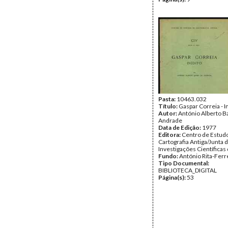
Pasta:
10463.032
Título:
Gaspar Correia - I
Autor:
António Alberto B
Andrade
Data de Edição:
1977
Editora:
Centro de Estud
Cartografia Antiga/Junta 
Investigações Científicas
Fundo:
António Rita-Ferr
Tipo Documental:
BIBLIOTECA_DIGITAL
Página(s):
53