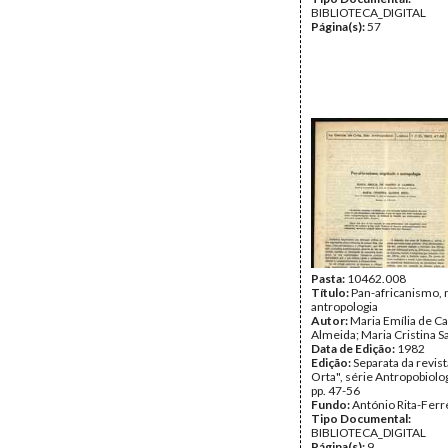
BIBLIOTECA_DIGITAL
Página(s):
57
Pasta:
10462.008
Título:
Pan-africanismo, 
antropologia
Autor:
Maria Emília de Ca
Almeida; Maria Cristina 
Data de Edição:
1982
Edição:
Separata da revist
Orta", série Antropobiolog
pp. 47-56
Fundo:
António Rita-Ferr
Tipo Documental:
BIBLIOTECA_DIGITAL
Página(s):
9