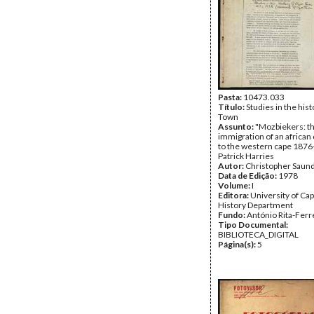
Pasta:
10473.033
Título:
Studies in the his
Town
Assunto:
"Mozbiekers: t
immigration of an africa
to the western cape 1876
Patrick Harries
Autor:
Christopher Saund
Data de Edição:
1978
Volume:
I
Editora:
University of Ca
History Department
Fundo:
António Rita-Ferr
Tipo Documental:
BIBLIOTECA_DIGITAL
Página(s):
5