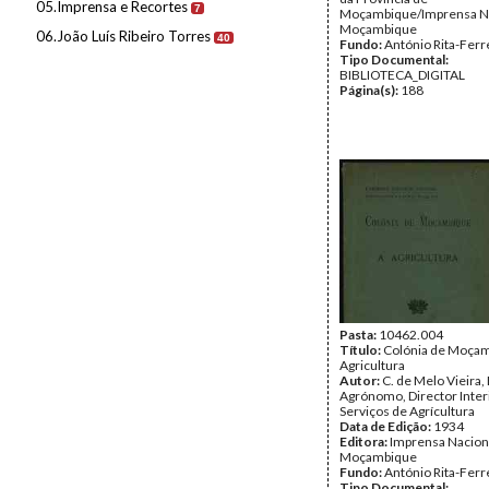
05.Imprensa e Recortes
7
Moçambique/Imprensa Na
Moçambique
06.João Luís Ribeiro Torres
40
Fundo:
António Rita-Ferr
Tipo Documental:
BIBLIOTECA_DIGITAL
Página(s):
188
Pasta:
10462.004
Título:
Colónia de Moçam
Agricultura
Autor:
C. de Melo Vieira
Agrónomo, Director Inter
Serviços de Agrícultura
Data de Edição:
1934
Editora:
Imprensa Nacion
Moçambique
Fundo:
António Rita-Ferr
Tipo Documental: