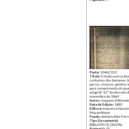
Pasta:
10462.011
Título:
Estudo acerca dos
costumes dos banianes, b
parses, mouros, gentios 
para cumprimento do que
artigo 8° §1° do decreto 
novembro de 1869
Autor:
Joaquim d'Almeid
Data de Edição:
1885
Editora:
Imprensa Nacion
Moçambique
Fundo:
António Rita-Ferr
Tipo Documental:
BIBLIOTECA_DIGITAL
Página(s):
25