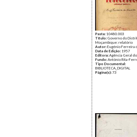
Pasta:
10480.003
Título:
Governo do Distri
Moçambique: relatório
Autor:
Eugénio Ferreira 
Data de Edição:
1957
Editora:
Agência Geral do
Fundo:
António Rita-Ferr
Tipo Documental:
BIBLIOTECA_DIGITAL
Página(s):
73