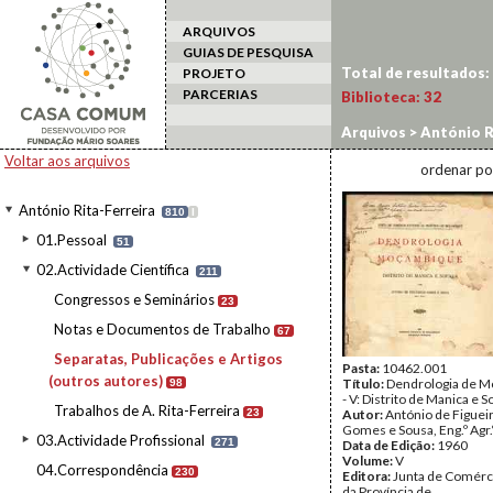
ARQUIVOS
GUIAS DE PESQUISA
Total de resultados:
PROJETO
PARCERIAS
Biblioteca:
32
Arquivos
>
António R
autores)
Voltar aos arquivos
ordenar po
António Rita-Ferreira
810
I
01.Pessoal
51
02.Actividade Científica
211
Congressos e Seminários
23
Notas e Documentos de Trabalho
67
Separatas, Publicações e Artigos
Pasta:
10462.001
(outros autores)
Título:
Dendrologia de 
98
- V: Distrito de Manica e S
Trabalhos de A. Rita-Ferreira
23
Autor:
António de Figuei
Gomes e Sousa, Eng.º Agr.
03.Actividade Profissional
271
Data de Edição:
1960
Volume:
V
04.Correspondência
230
Editora:
Junta de Comérc
da Província de