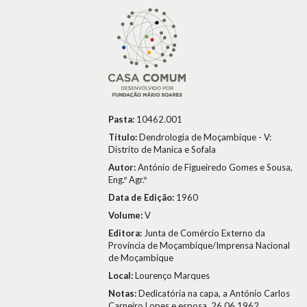
Pasta:
10462.001
Título:
Dendrologia de Moçambique - V:
Distrito de Manica e Sofala
Autor:
António de Figueiredo Gomes e Sousa,
Eng.º Agr.º
Data de Edição:
1960
Volume:
V
Editora:
Junta de Comércio Externo da
Província de Moçambique/Imprensa Nacional
de Moçambique
Local:
Lourenço Marques
Notas:
Dedicatória na capa, a António Carlos
Carneiro Lopes e esposa, 26.06.1962