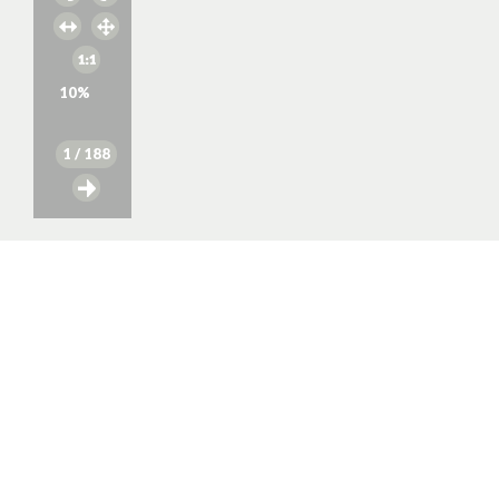
10
%
1
/ 188