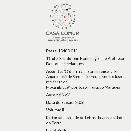
Pasta:
10480.013
Título:
Estudos em Homenagem ao Professor
Doutor José Marques
Assunto:
“O dominicano bracarense D. Fr.
Amaro José de Santo Thomaz, primeiro bispo
residente de
Moçambique”, por João Francisco Marques
Autor:
AA.VV
Data de Edição:
2006
Volume:
II
Editora:
Faculdade de Letras da Universidade
do Porto
Local:
Porto