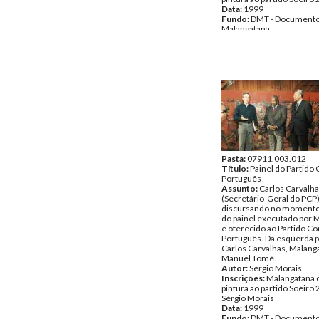
Data:
1999
Fundo:
DMT - Document
Malangatana
Tipo Documental:
Fotogr
Página(s):
1
Pasta:
07911.003.012
Título:
Painel do Partido
Português
Assunto:
Carlos Carvalh
(Secretário-Geral do PCP
discursando no momento
do painel executado por 
e oferecido ao Partido C
Português. Da esquerda pa
Carlos Carvalhas, Malang
Manuel Tomé.
Autor:
Sérgio Morais
Inscrições:
Malangatana 
pintura ao partido Soeiro
Sérgio Morais
Data:
1999
Fundo:
DMT - Document