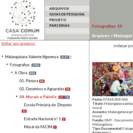
ARQUIVOS
GUIAS DE PESQUISA
PROJETO
PARCERIAS
Fotografias:
13
Arquivos
>
Malangat
Voltar aos arquivos
ordenar po
Malangatana Valente Ngwenya
2137
I
Fotografias
1582
A Obra
882
01. Pintura
86
02. Desenhos e Aguarelas
28
04. Murais e Painéis
13
70
Pasta:
07364.009.006
Título:
Malangatana pint
Escola Primária do Zimpeto
mural
11
Assunto:
Malangatana pi
mural.
Estrada Nacional n.º 1
2
Fundo:
DMT - Document
Malangatana
Mural da FACIM
1
Tipo Documental:
Fotogr
Página(s):
2