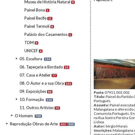
Museu de História Natural
9
Painel Bona
1
Painel Recife
11
Painel Termoli
8
Palácio dos Casamentos
1
TDM
9
UNICEF
4
05. Escultura
134
06. Tapeçaria e Bordado
10
07. Casa e Atelier
77
08. O Autor e a sua Obra
103
09. Exposições
88
Pasta:
07911.003.002
Título:
Painel do Partido
10. Formação
216
Português
Assunto:
Painel executad
11. Outros Artistas
70
Malangatana e oferecido 
Comunista Português. En
O Homem
700
na Rua Soeiro Pereira G
Lisboa.
Reprodução Obras de Arte
422
555
Autor:
Sérgio Morais
Inscrições:
Malangatana 
pintura ao partido Soeiro