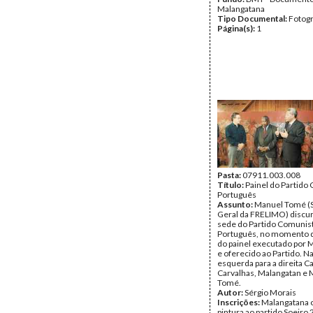
Malangatana
Tipo Documental:
Fotogr
Página(s):
1
Pasta:
07911.003.008
Título:
Painel do Partido
Português
Assunto:
Manuel Tomé (S
Geral da FRELIMO) discu
sede do Partido Comunis
Português, no momento 
do painel executado por 
e oferecido ao Partido. Na
esquerda para a direita C
Carvalhas, Malangatan e
Tomé.
Autor:
Sérgio Morais
Inscrições:
Malangatana 
pintura ao partido Soeiro