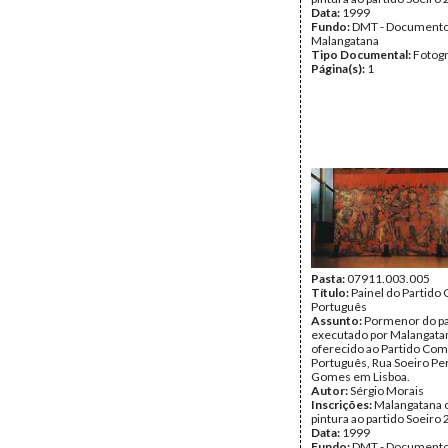
Data:
1999
Fundo:
DMT - Document
Malangatana
Tipo Documental:
Fotogr
Página(s):
1
Pasta:
07911.003.005
Título:
Painel do Partido
Português
Assunto:
Pormenor do pa
executado por Malangata
oferecido ao Partido Com
Português, Rua Soeiro Pe
Gomes em Lisboa.
Autor:
Sérgio Morais
Inscrições:
Malangatana 
pintura ao partido Soeiro
Data:
1999
Fundo:
DMT - Document