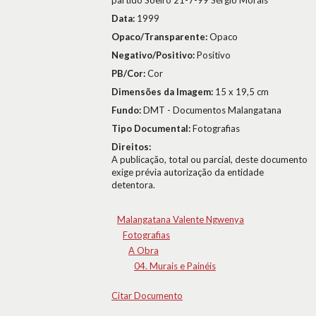
partido Soeiro 21-7-99 Sérgio Morais
Data:
1999
Opaco/Transparente:
Opaco
Negativo/Positivo:
Positivo
PB/Cor:
Cor
Dimensões da Imagem:
15 x 19,5 cm
Fundo:
DMT - Documentos Malangatana
Tipo Documental:
Fotografias
Direitos:
A publicação, total ou parcial, deste documento
exige prévia autorização da entidade
detentora.
Malangatana Valente Ngwenya
Fotografias
A Obra
04. Murais e Painéis
Citar Documento