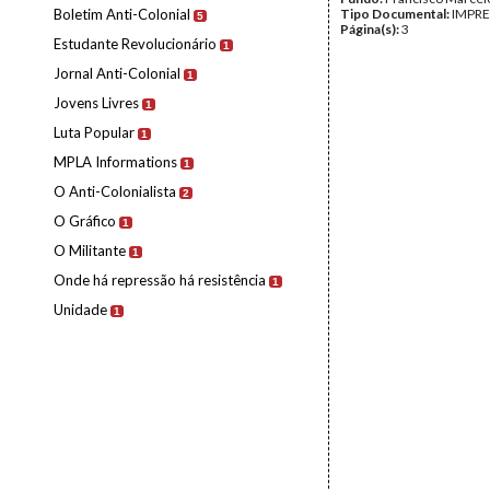
Boletim Anti-Colonial
Tipo Documental:
IMPR
5
Página(s):
3
Estudante Revolucionário
1
Jornal Anti-Colonial
1
Jovens Livres
1
Luta Popular
1
MPLA Informations
1
O Anti-Colonialista
2
O Gráfico
1
O Militante
1
Onde há repressão há resistência
1
Unidade
1