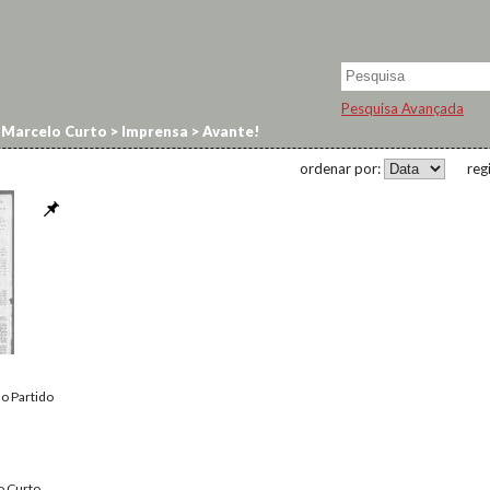
Pesquisa Avançada
 Marcelo Curto
>
Imprensa
>
Avante!
ordenar por:
reg
o Partido
o Curto