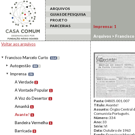
ARQUIVOS
GUIAS DE PESQUISA
PROJETO
PARCERIAS
Imprensa:
1
Arquivos
>
Francisco
Voltar aos arquivos
Francisco Marcelo Curto
114
I
Autogestão
88
I
Imprensa
26
A Verdade
2
A Vontade Popular
1
A Voz do Desertor
1
Pasta:
04805.001.007
Título:
Avante!
Amanhã
1
Assunto:
Órgão Central d
Comunista Português.
Avante!
1
Número:
334
Ano:
33
Bandeira Vermelha
1
Série:
VI
Data:
Outubro de 1963
Barricada
3
Fundo:
Francisco Marcel