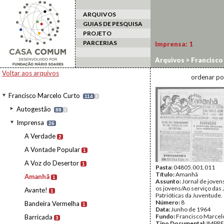
ARQUIVOS
GUIAS DE PESQUISA
PROJETO
PARCERIAS
Imprensa:
1
Arquivos
>
Francisco
Voltar aos arquivos
ordenar po
Francisco Marcelo Curto
114
I
Autogestão
88
I
Imprensa
26
A Verdade
2
A Vontade Popular
1
A Voz do Desertor
1
Pasta:
04805.001.011
Título:
Amanhã
Amanhã
1
Assunto:
Jornal de joven
os jovens/Ao serviço das 
Avante!
1
Patrióticas da Juventude.
Número:
8
Bandeira Vermelha
1
Data:
Junho de 1964
Fundo:
Francisco Marcel
Barricada
3
Tipo Documental:
IMPR