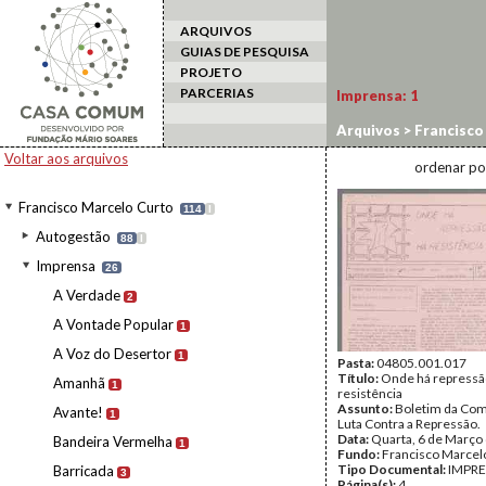
ARQUIVOS
GUIAS DE PESQUISA
PROJETO
PARCERIAS
Imprensa:
1
Arquivos
>
Francisco
Voltar aos arquivos
ordenar po
Francisco Marcelo Curto
114
I
Autogestão
88
I
Imprensa
26
A Verdade
2
A Vontade Popular
1
A Voz do Desertor
1
Pasta:
04805.001.017
Título:
Onde há repressã
Amanhã
1
resistência
Assunto:
Boletim da Com
Avante!
1
Luta Contra a Repressão.
Data:
Quarta, 6 de Março
Bandeira Vermelha
1
Fundo:
Francisco Marcel
Tipo Documental:
IMPR
Barricada
3
Página(s):
4