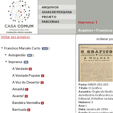
ARQUIVOS
GUIAS DE PESQUISA
PROJETO
PARCERIAS
Imprensa:
1
Arquivos
>
Francisco
Voltar aos arquivos
ordenar po
Francisco Marcelo Curto
114
I
Autogestão
88
I
Imprensa
26
A Verdade
2
A Vontade Popular
1
A Voz do Desertor
1
Pasta:
04805.001.001
Título:
O Gráfico
Amanhã
1
Assunto:
Órgão do Sindic
da Indústria Gráfica de Li
Avante!
1
Editorial: A Mulher na lut
Número:
3
Bandeira Vermelha
1
Ano:
I
Data:
Janeiro de 1936
Barricada
3
Fundo:
Francisco Marcel