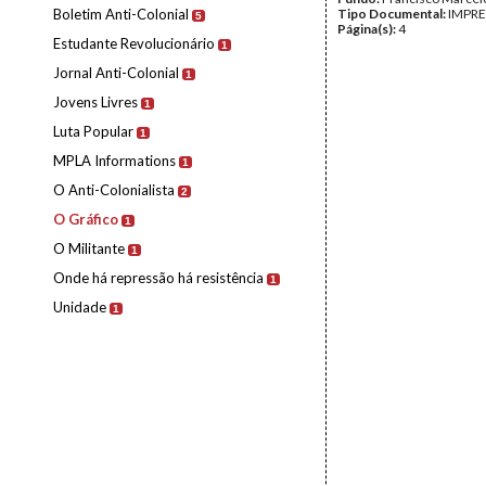
Boletim Anti-Colonial
Tipo Documental:
IMPR
5
Página(s):
4
Estudante Revolucionário
1
Jornal Anti-Colonial
1
Jovens Livres
1
Luta Popular
1
MPLA Informations
1
O Anti-Colonialista
2
O Gráfico
1
O Militante
1
Onde há repressão há resistência
1
Unidade
1