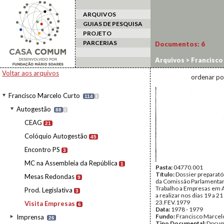
ARQUIVOS
GUIAS DE PESQUISA
PROJETO
PARCERIAS
Documentos:
6
Arquivos
>
Francisco
Voltar aos arquivos
ordenar po
Francisco Marcelo Curto
114
I
Autogestão
88
I
CEAG
21
Colóquio Autogestão
45
Encontro PS
3
MC na Assembleia da República
1
Pasta:
04770.001
Título:
Dossier preparatór
Mesas Redondas
9
da Comissão Parlamentar
Trabalho a Empresas em 
Prod. Legislativa
3
a realizar nos dias 19 a 21
23.FEV.1979
Visita Empresas
6
Data:
1978 - 1979
Fundo:
Francisco Marcel
Imprensa
26
Tipo Documental:
Docum