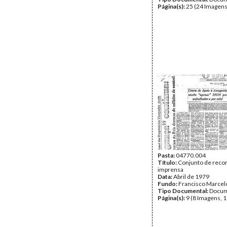
Página(s):
25 (24 Imagens
Pasta:
04770.004
Título:
Conjunto de recor
imprensa
Data:
Abril de 1979
Fundo:
Francisco Marcel
Tipo Documental:
Docum
Página(s):
9 (8 Imagens, 1