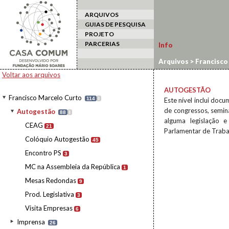
ARQUIVOS
GUIAS DE PESQUISA
PROJETO
PARCERIAS
Info
Arquivos
>
Francisco
Voltar aos arquivos
AUTOGESTÃO
Francisco Marcelo Curto
114
I
Este nível inclui do
de congressos, semin
Autogestão
88
I
alguma legislação 
CEAG
21
Parlamentar de Trabal
Colóquio Autogestão
45
Encontro PS
3
MC na Assembleia da República
1
Mesas Redondas
9
Prod. Legislativa
3
Visita Empresas
6
Imprensa
26