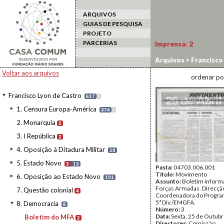
ARQUIVOS
GUIAS DE PESQUISA
PROJETO
PARCERIAS
Imprensa:
2
Arquivos
>
Francisco
Voltar aos arquivos
ordenar po
Francisco Lyon de Castro
617
I
1. Censura Europa-América
374
I
2. Monarquia
2
3. I República
2
4. Oposição à Ditadura Militar
19
5. Estado Novo
3
13
Pasta:
04703.006.001
Título:
Movimento
6. Oposição ao Estado Novo
191
Assunto:
Boletim inform
Forças Armadas. Direcçã
7. Questão colonial
4
Coordenadora do Progra
5ª Div./EMGFA.
8. Democracia
8
Número:
3
Data:
Sexta, 25 de Outub
Boletim do MFA
2
Directores:
Comissão