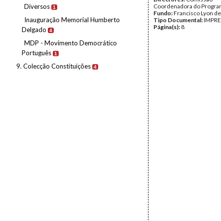
Diversos
Coordenadora do Progra
1
Fundo:
Francisco Lyon de
Inauguração Memorial Humberto
Tipo Documental:
IMPR
Página(s):
8
Delgado
4
MDP - Movimento Democrático
Português
1
9. Colecção Constituições
4