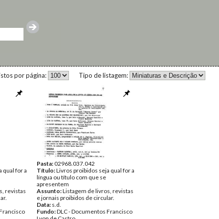
istos por página:
Tipo de listagem:
Pasta:
02968.037.042
 qual for a
Título:
Livros proibidos seja qual for a
língua ou título com que se
apresentem
s, revistas
Assunto:
Listagem de livros, revistas
ar.
e jornais proibidos de circular.
Data:
s.d.
Francisco
Fundo:
DLC - Documentos Francisco
Lyon de Castro