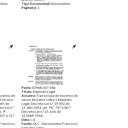
ntos
Tipo Documental:
Documentos
Página(s):
1
Pasta:
02968.037.046
Título:
Depósito Legal
xcertos de
Assunto:
Transcrição de excertos de
a Censura
vários decretos sobre o Depósito
469, de
Legal: Decreto-Lei n.º 19.952,de
to-Lei n.º
27.JAN.1931, art. 78.º, 79.º e 80.º;
. 9º;
Decreto-Lei n.º 25.134, de
0.º e 11.º.
15.MAR.1936.
Data:
s.d.
Francisco
Fundo:
DLC - Documentos Francisco
Lyon de Castro