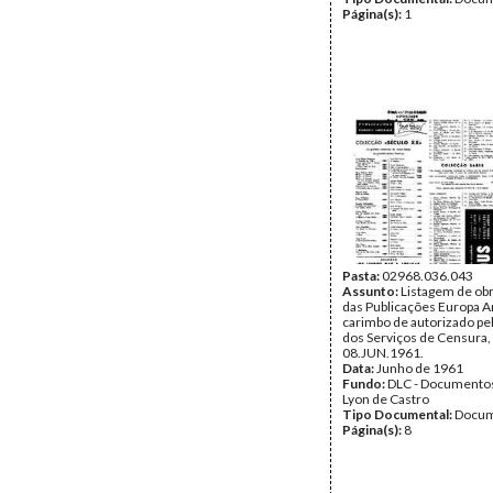
Página(s):
1
Pasta:
02968.036.043
Assunto:
Listagem de obr
das Publicações Europa A
carimbo de autorizado pe
dos Serviços de Censura,
08.JUN.1961.
Data:
Junho de 1961
Fundo:
DLC - Documentos
Lyon de Castro
Tipo Documental:
Docum
Página(s):
8