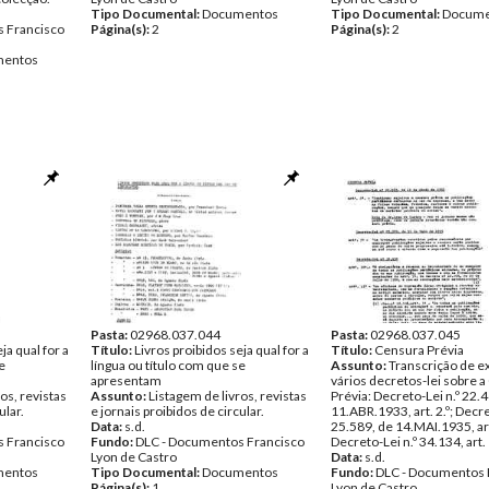
Tipo Documental:
Documentos
Tipo Documental:
Docume
 Francisco
Página(s):
2
Página(s):
2
entos
Pasta:
02968.037.044
Pasta:
02968.037.045
ja qual for a
Título:
Livros proibidos seja qual for a
Título:
Censura Prévia
e
língua ou título com que se
Assunto:
Transcrição de e
apresentam
vários decretos-lei sobre 
os, revistas
Assunto:
Listagem de livros, revistas
Prévia: Decreto-Lei n.º 22.
ular.
e jornais proibidos de circular.
11.ABR.1933, art. 2.º; Decre
Data:
s.d.
25.589, de 14.MAI.1935, art
 Francisco
Fundo:
DLC - Documentos Francisco
Decreto-Lei n.º 34.134, art. 1
Lyon de Castro
Data:
s.d.
entos
Tipo Documental:
Documentos
Fundo:
DLC - Documentos 
Página(s):
1
Lyon de Castro