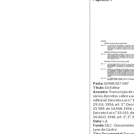
Pasta:
02968.037.047
Título:
Do Editor
Assunto:
Transcrição de 
vários decretos sobre a a
editorial: Decreto-Lei n.º
29.JUL.1926, art. 3.º; Decr
25.589, de 14.MAI.1936, ar
Decreto-Lei n.º 33.015, d
30.AGO.1943, art. 1º, 2º, 3º
Data:
s.d.
Fundo:
DLC - Documentos
Lyon de Castro
Tipo Documental:
Docum