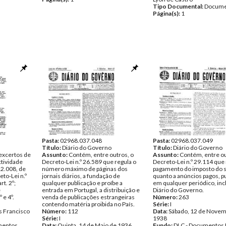
Tipo Documental:
Docume
Página(s):
1
Pasta:
02968.037.048
Pasta:
02968.037.049
Título:
Diário do Governo
Título:
Diário do Governo
excertos de
Assunto:
Contém, entre outros, o
Assunto:
Contém, entre ou
ctividade
Decreto-Lei n.º 26.589 que regula o
Decreto-Lei n.º 29.114 que 
 12.008, de
número máximo de páginas dos
pagamento do imposto do 
eto-Lei n.º
jornais diários, a fundação de
quanto a anúncios pagos, p
t. 2º;
qualquer publicação e proíbe a
em qualquer periódico, inc
e
entrada em Portugal, a distribuição e
Diário do Governo.
 e 4º.
venda de publicações estrangeiras
Número:
263
contendo matéria proibida no País.
Série:
I
 Francisco
Número:
112
Data:
Sábado, 12 de Novem
Série:
I
1938
entos
Data:
Quinta, 14 de Maio de 1936
Fundo:
DLC - Documentos 