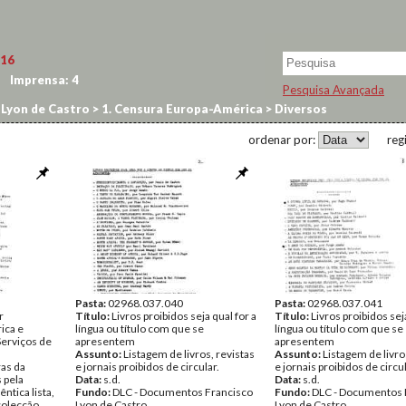
16
Imprensa:
4
Pesquisa Avançada
 Lyon de Castro
>
1. Censura Europa-América
>
Diversos
ordenar por:
reg
Pasta:
02968.037.040
Pasta:
02968.037.041
r
Título:
Livros proibidos seja qual for a
Título:
Livros proibidos seja
ica e
língua ou título com que se
língua ou título com que se
Serviços de
apresentem
apresentem
Assunto:
Listagem de livros, revistas
Assunto:
Listagem de livro
as da
e jornais proibidos de circular.
e jornais proibidos de circul
 pela
Data:
s.d.
Data:
s.d.
ntica lista,
Fundo:
DLC - Documentos Francisco
Fundo:
DLC - Documentos 
colecção.
Lyon de Castro
Lyon de Castro