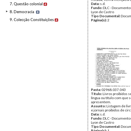
7. Questão colonial
Data:
s.d.
4
Fundo:
DLC - Documentos
8. Democracia
Lyon de Castro
8
Tipo Documental:
Docum
9. Colecção Constituições
Página(s):
2
4
Pasta:
02968.037.043
Título:
Livros proibidos se
língua ou título com que s
apresentem.
Assunto:
Listagem de livr
e jornais proibidos de circ
Data:
s.d.
Fundo:
DLC - Documentos
Lyon de Castro
Tipo Documental:
Docum
Página(s):
1