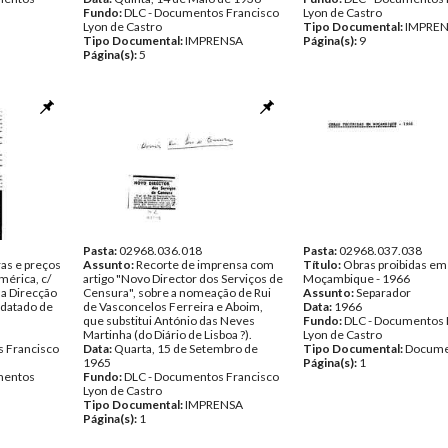
Fundo:
DLC - Documentos Francisco
Lyon de Castro
Lyon de Castro
Tipo Documental:
IMPRE
Tipo Documental:
IMPRENSA
Página(s):
9
Página(s):
5
Pasta:
02968.036.018
Pasta:
02968.037.038
as e preços
Assunto:
Recorte de imprensa com
Título:
Obras proibidas em
mérica, c/
artigo "Novo Director dos Serviços de
Moçambique - 1966
la Direcção
Censura", sobre a nomeação de Rui
Assunto:
Separador
 datado de
de Vasconcelos Ferreira e Aboim,
Data:
1966
que substitui António das Neves
Fundo:
DLC - Documentos 
Martinha (do Diário de Lisboa ?).
Lyon de Castro
 Francisco
Data:
Quarta, 15 de Setembro de
Tipo Documental:
Docume
1965
Página(s):
1
entos
Fundo:
DLC - Documentos Francisco
Lyon de Castro
Tipo Documental:
IMPRENSA
Página(s):
1