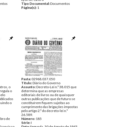
ntos
Tipo Documental:
Documentos
Página(s):
1
Pasta:
02968.037.050
Título:
Diário do Governo
tros, o
Assunto:
Decreto-Lei n.º 38.015 que
regula o
determina que as empresas
selo
editoriais de livros ou de quaisquer
ublicados
outras publicações que de futuro se
luindo o
constituírem fiquem sujeitas ao
cumprimento das brigações impostas
pelo artigo 2.º do decreto-lei n.º
26.589.
bro de
Número:
185
Série:
I
Francisco
Data:
Segunda, 30 de Agosto de 1943