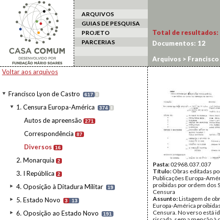
ARQUIVOS
GUIAS DE PESQUISA
Total de resultados:
PROJETO
PARCERIAS
Documentos:
12
Arquivos
>
Francisco
Voltar aos arquivos
Francisco Lyon de Castro
617
I
1. Censura Europa-América
374
I
Autos de apreensão
271
Correspondência
87
Diversos
16
2. Monarquia
2
Pasta:
02968.037.037
Título:
Obras editadas po
3. I República
2
Publicações Europa-Amér
proibidas por ordem dos 
4. Oposição à Ditadura Militar
19
Censura
Assunto:
Listagem de obr
5. Estado Novo
3
13
Europa-América proibidas
Censura. No verso está idê
6. Oposição ao Estado Novo
191
riscada, sem a menção à 