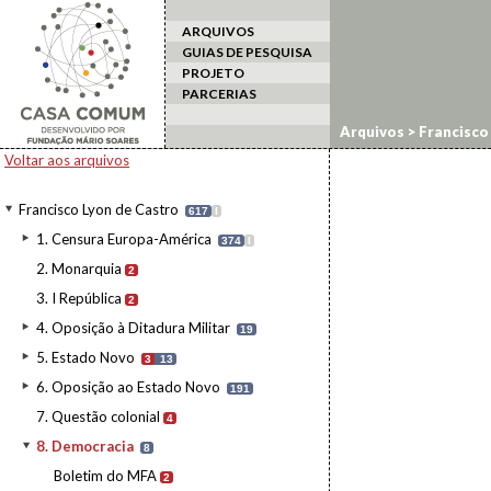
ARQUIVOS
GUIAS DE PESQUISA
PROJETO
PARCERIAS
Arquivos
>
Francisco
Voltar aos arquivos
Francisco Lyon de Castro
617
I
1. Censura Europa-América
374
I
2. Monarquia
2
3. I República
2
4. Oposição à Ditadura Militar
19
5. Estado Novo
3
13
6. Oposição ao Estado Novo
191
7. Questão colonial
4
8. Democracia
8
Boletim do MFA
2