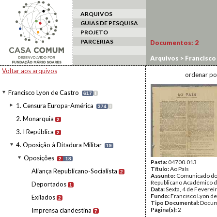
ARQUIVOS
GUIAS DE PESQUISA
PROJETO
PARCERIAS
Documentos:
2
Arquivos
>
Francisco
republicanos
Voltar aos arquivos
ordenar po
Francisco Lyon de Castro
617
I
1. Censura Europa-América
374
I
2. Monarquia
2
3. I República
2
4. Oposição à Ditadura Militar
19
Oposições
2
18
Pasta:
04700.013
Título:
Ao País
Aliança Republicano-Socialista
2
Assunto:
Comunicado do
Republicano Académico d
Deportados
1
Data:
Sexta, 4 de Feverei
Fundo:
Francisco Lyon de
Exilados
2
Tipo Documental:
Docum
Página(s):
2
Imprensa clandestina
7