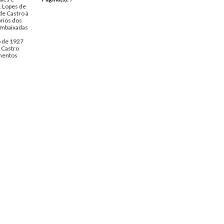
. Lopes de
de Castro à
órios dos
Embaixadas
o de 1927
 Castro
entos