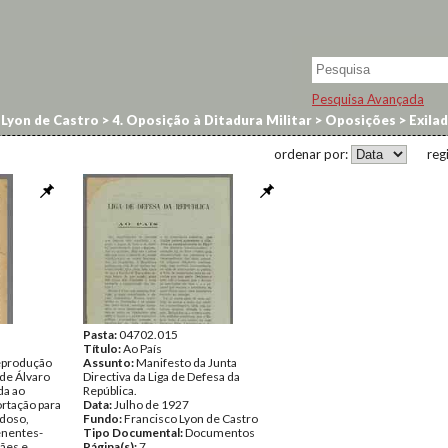
Pesquisa Avançada
 Lyon de Castro
>
4. Oposição à Ditadura Militar
>
Oposições
>
Exila
ordenar por:
reg
Pasta:
04702.015
Título:
Ao País
eprodução
Assunto:
Manifesto da Junta
 de Álvaro
Directiva da Liga de Defesa da
ida ao
República.
ortação para
Data:
Julho de 1927
rdoso,
Fundo:
Francisco Lyon de Castro
enentes-
Tipo Documental:
Documentos
ães e
Página(s):
7