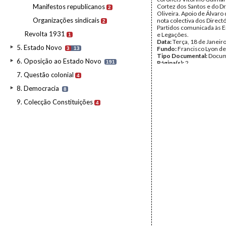
Manifestos republicanos
Cortez dos Santos e do Dr
2
Oliveira. Apoio de Álvaro 
Organizações sindicais
nota colectiva dos Direct
2
Partidos comunicada às 
Revolta 1931
e Legações.
1
Data:
Terça, 18 de Janeir
5. Estado Novo
Fundo:
Francisco Lyon de
3
13
Tipo Documental:
Docum
6. Oposição ao Estado Novo
191
Página(s):
2
7. Questão colonial
4
8. Democracia
8
9. Colecção Constituições
4