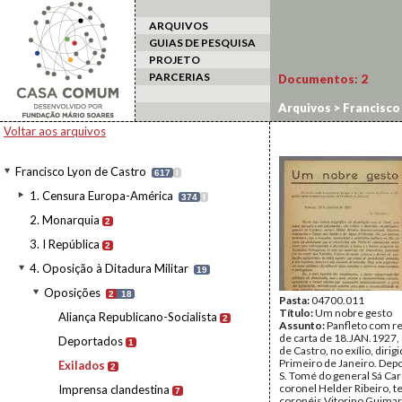
ARQUIVOS
GUIAS DE PESQUISA
PROJETO
PARCERIAS
Documentos:
2
Arquivos
>
Francisco
Voltar aos arquivos
Francisco Lyon de Castro
617
I
1. Censura Europa-América
374
I
2. Monarquia
2
3. I República
2
4. Oposição à Ditadura Militar
19
Oposições
2
18
Pasta:
04700.011
Título:
Um nobre gesto
Aliança Republicano-Socialista
2
Assunto:
Panfleto com r
de carta de 18.JAN.1927,
Deportados
1
de Castro, no exílio, dirig
Primeiro de Janeiro. Dep
Exilados
2
S. Tomé do general Sá Ca
coronel Helder Ribeiro, t
Imprensa clandestina
7
coronéis Vitorino Guimar