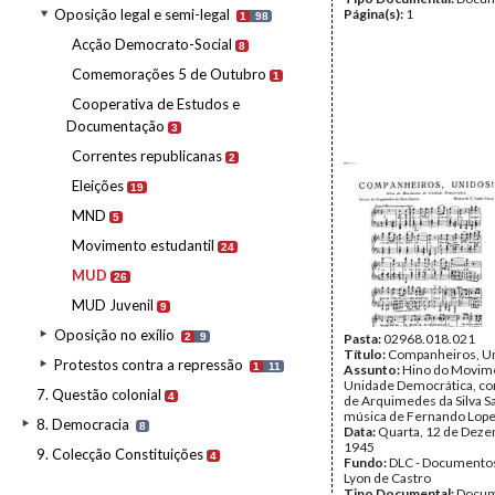
Oposição legal e semi-legal
Página(s):
1
1
98
Acção Democrato-Social
8
Comemorações 5 de Outubro
1
Cooperativa de Estudos e
Documentação
3
Correntes republicanas
2
Eleições
19
MND
5
Movimento estudantil
24
MUD
26
MUD Juvenil
9
Oposição no exílio
2
9
Pasta:
02968.018.021
Título:
Companheiros, U
Protestos contra a repressão
1
11
Assunto:
Hino do Movim
Unidade Democrática, c
7. Questão colonial
4
de Arquimedes da Silva S
música de Fernando Lope
8. Democracia
8
Data:
Quarta, 12 de Dez
1945
9. Colecção Constituições
4
Fundo:
DLC - Documentos
Lyon de Castro
Tipo Documental:
Docum