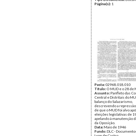
Página(s):
1
Pasta:
02968.018.010
Título:
O MUD e o 28 de 
Assunto:
Panfleto das C
Central e Distritais do M
balanço do Salazarismo,
descrevendo a repressão
de que o MUD foi alvo apó
eleições legislativas de 1
apelando à manutenção d
da Oposição.
Data:
Maio de 1946
Fundo:
DLC - Documentos
Lyon de Castro