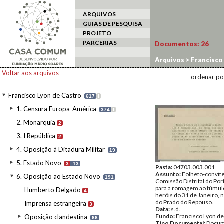
ARQUIVOS
GUIAS DE PESQUISA
PROJETO
PARCERIAS
Documentos:
26
Arquivos
>
Francisco
Voltar aos arquivos
ordenar po
Francisco Lyon de Castro
617
I
1. Censura Europa-América
374
I
2. Monarquia
2
3. I República
2
4. Oposição à Ditadura Militar
19
5. Estado Novo
3
13
Pasta:
04703.003.001
Assunto:
Folheto-convit
6. Oposição ao Estado Novo
191
Comissão Distrital do Po
para a romagem ao túmul
Humberto Delgado
4
heróis do 31 de Janeiro, 
do Prado do Repouso.
Imprensa estrangeira
3
Data:
s.d.
Fundo:
Francisco Lyon de
Oposição clandestina
66
Tipo Documental:
Docum