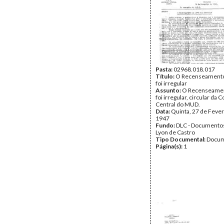
Pasta:
02968.018.017
Título:
O Recenseamento
foi irregular
Assunto:
O Recenseamen
foi irregular, circular da
Central do MUD.
Data:
Quinta, 27 de Fever
1947
Fundo:
DLC - Documentos
Lyon de Castro
Tipo Documental:
Docum
Página(s):
1