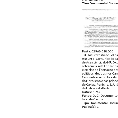
Tipo Documental:
Docum
Página(s):
1
Pasta:
02968.018.006
Título:
Protesto de Solid
Assunto:
Comunicado da
de Assistência do MUD 
referência ao 31 de Janei
e exigindo a libertação do
políticos, detidos nos Ca
Concentração do Tarrafal
do Heroísmo e nas prisõe
de Caxias, Peniche, S. Juli
de Lisboa e do Porto.
Data:
c. 1947
Fundo:
DLC - Documentos
Lyon de Castro
Tipo Documental:
Docum
Página(s):
1