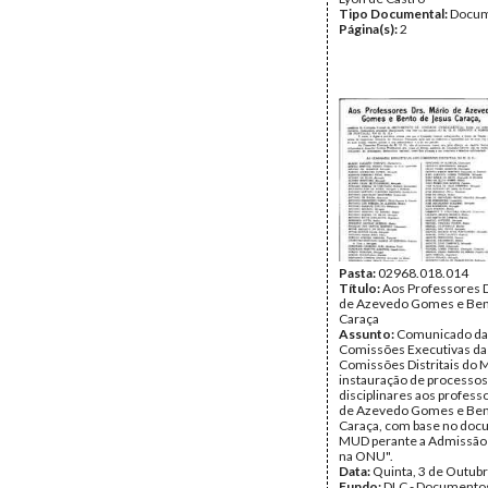
Tipo Documental:
Docum
Página(s):
2
Pasta:
02968.018.014
Título:
Aos Professores D
de Azevedo Gomes e Ben
Caraça
Assunto:
Comunicado da
Comissões Executivas da
Comissões Distritais do 
instauração de processos
disciplinares aos profess
de Azevedo Gomes e Ben
Caraça, com base no do
MUD perante a Admissão 
na ONU".
Data:
Quinta, 3 de Outub
Fundo:
DLC - Documentos