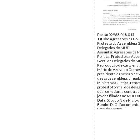
Pasta:
02968.018.015
Título:
Agressões da Políc
Protesto da Assembleia G
Delegados do MUD
Assunto:
Agressões da Po
Política. Protesto da Ass
Geral de Delegados do M
Reprodução de carta envi
Mário de Azevedo Gomes
presidente da sessão de
dessa assembleia, dirigid
Ministro da Justiça, rem
protesto formal dos dele
qual se reclama contra as
jovens filiados no MUD Ju
Data:
Sábado, 3 de Maio 
Fundo:
DLC - Documentos
Lyon de Castro
Tipo Documental:
Docum
Página(s):
4