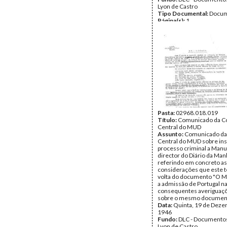
Lyon de Castro
Tipo Documental:
Docum
Página(s):
1
Pasta:
02968.018.019
Título:
Comunicado da C
Central do MUD
Assunto:
Comunicado da
Central do MUD sobre in
processo criminal a Manu
director do Diário da Man
referindo em concreto as
considerações que este 
volta do documento "O 
a admissão de Portugal n
consequentes averiguaçõ
sobre o mesmo documen
Data:
Quinta, 19 de Deze
1946
Fundo:
DLC - Documentos
Lyon de Castro