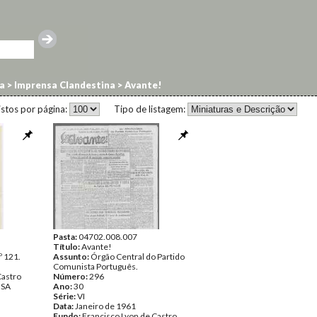
a
>
Imprensa Clandestina
>
Avante!
istos por página:
Tipo de listagem:
Pasta:
04702.008.007
Título:
Avante!
º 121.
Assunto:
Órgão Central do Partido
Comunista Português.
Castro
Número:
296
NSA
Ano:
30
Série:
VI
Data:
Janeiro de 1961
Fundo:
Francisco Lyon de Castro