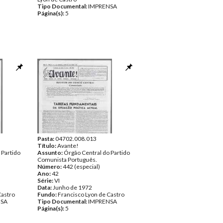
Tipo Documental:
IMPRENSA
Página(s):
5
Pasta:
04702.008.013
Título:
Avante!
 Partido
Assunto:
Órgão Central do Partido
Comunista Português.
Número:
442 (especial)
Ano:
42
Série:
VI
Data:
Junho de 1972
Castro
Fundo:
Francisco Lyon de Castro
NSA
Tipo Documental:
IMPRENSA
Página(s):
5