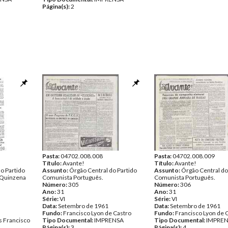
Página(s):
2
Pasta:
04702.008.008
Pasta:
04702.008.009
Título:
Avante!
Título:
Avante!
o Partido
Assunto:
Órgão Central do Partido
Assunto:
Órgão Central do
 Quinzena
Comunista Português.
Comunista Português.
Número:
305
Número:
306
Ano:
31
Ano:
31
Série:
VI
Série:
VI
Data:
Setembro de 1961
Data:
Setembro de 1961
Fundo:
Francisco Lyon de Castro
Fundo:
Francisco Lyon de 
 Francisco
Tipo Documental:
IMPRENSA
Tipo Documental:
IMPRE
Página(s):
3
Página(s):
4