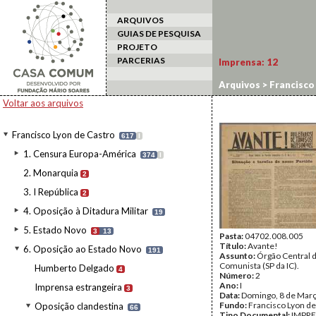
ARQUIVOS
GUIAS DE PESQUISA
PROJETO
PARCERIAS
Imprensa:
12
Arquivos
>
Francisco
Voltar aos arquivos
Francisco Lyon de Castro
617
I
1. Censura Europa-América
374
I
2. Monarquia
2
3. I República
2
4. Oposição à Ditadura Militar
19
5. Estado Novo
3
13
Pasta:
04702.008.005
Título:
Avante!
6. Oposição ao Estado Novo
191
Assunto:
Órgão Central d
Comunista (SP da IC).
Humberto Delgado
4
Número:
2
Ano:
I
Imprensa estrangeira
3
Data:
Domingo, 8 de Mar
Fundo:
Francisco Lyon de
Oposição clandestina
66
Tipo Documental:
IMPR