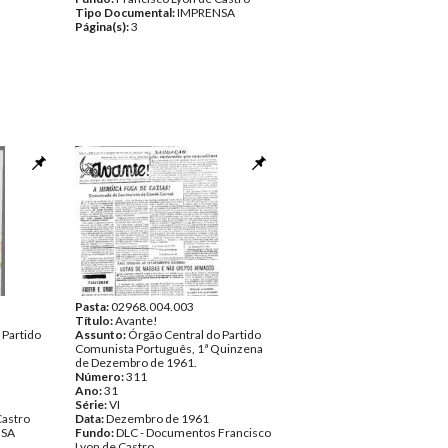
Tipo Documental:
IMPRENSA
Página(s):
3
Pasta:
02968.004.003
Título:
Avante!
 Partido
Assunto:
Órgão Central do Partido
Comunista Português, 1ª Quinzena
de Dezembro de 1961.
Número:
311
Ano:
31
Série:
VI
Castro
Data:
Dezembro de 1961
NSA
Fundo:
DLC - Documentos Francisco
Lyon de Castro