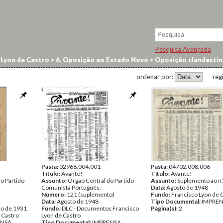
Pesquisa Avançada
 Lyon de Castro
>
6. Oposição ao Estado Novo
>
Oposição clandestin
ordenar por:
reg
Pasta:
02968.004.001
Pasta:
04702.008.006
Título:
Avante!
Título:
Avante!
o Partido
Assunto:
Órgão Central do Partido
Assunto:
Suplemento ao n.
Comunista Português.
Data:
Agosto de 1948
Número:
121 (suplemento)
Fundo:
Francisco Lyon de 
Data:
Agosto de 1948
Tipo Documental:
IMPRE
ço de 1931
Fundo:
DLC - Documentos Francisco
Página(s):
2
 Castro
Lyon de Castro
ENSA
Tipo Documental:
IMPRENSA