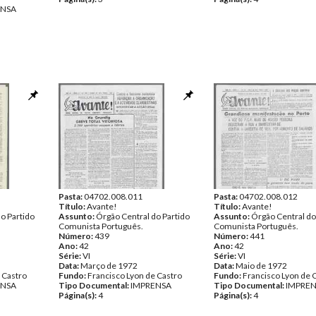
ENSA
Pasta:
04702.008.011
Pasta:
04702.008.012
Título:
Avante!
Título:
Avante!
o Partido
Assunto:
Órgão Central do Partido
Assunto:
Órgão Central do
Comunista Português.
Comunista Português.
Número:
439
Número:
441
Ano:
42
Ano:
42
Série:
VI
Série:
VI
Data:
Março de 1972
Data:
Maio de 1972
 Castro
Fundo:
Francisco Lyon de Castro
Fundo:
Francisco Lyon de 
ENSA
Tipo Documental:
IMPRENSA
Tipo Documental:
IMPRE
Página(s):
4
Página(s):
4