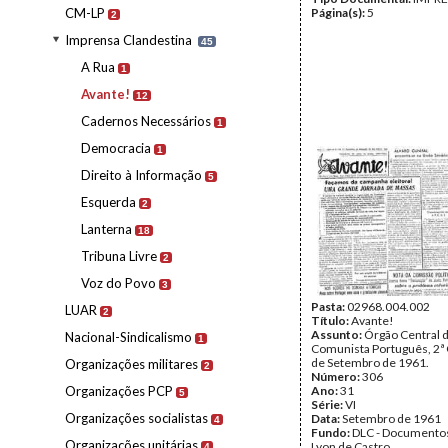
CM-LP
Página(s):
5
2
Imprensa Clandestina
45
A Rua
1
Avante!
12
Cadernos Necessários
1
Democracia
1
Direito à Informação
5
Esquerda
2
Lanterna
18
Tribuna Livre
2
Voz do Povo
3
Pasta:
02968.004.002
LUAR
2
Título:
Avante!
Assunto:
Órgão Central d
Nacional-Sindicalismo
1
Comunista Português, 2ª
de Setembro de 1961.
Organizações militares
2
Número:
306
Organizações PCP
Ano:
31
5
Série:
VI
Organizações socialistas
Data:
Setembro de 1961
4
Fundo:
DLC - Documentos
Organizações unitárias
Lyon de Castro
4