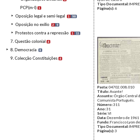
Tipo Documental:
IMPR
PCP(m-l)
Página(s):
6
1
Oposição legal e semi-legal
1
98
Oposição no exílio
2
9
Protestos contra a repressão
1
11
7. Questão colonial
4
8. Democracia
8
9. Colecção Constituições
4
Pasta:
04702.008.010
Título:
Avante!
Assunto:
Órgão Central d
Comunista Português.
Número:
311
Ano:
31
Série:
VI
Data:
Dezembro de 1961
Fundo:
Francisco Lyon de
Tipo Documental:
IMPR
Página(s):
3