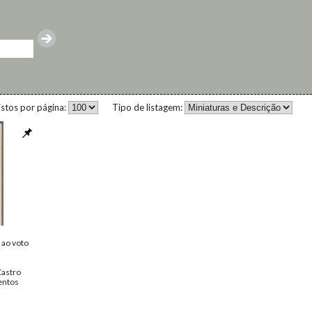
istos por página:
Tipo de listagem:
 ao voto
Castro
ntos