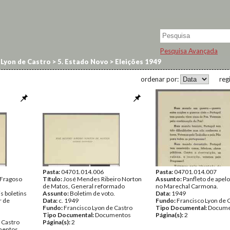
Pesquisa Avançada
 Lyon de Castro
>
5. Estado Novo
>
Eleições 1949
ordenar por:
reg
Pasta:
04701.014.006
Pasta:
04701.014.007
 Fragoso
Título:
José Mendes Ribeiro Norton
Assunto:
Panfleto de apelo
de Matos, General reformado
no Marechal Carmona.
s boletins
Assunto:
Boletim de voto.
Data:
1949
r de
Data:
c. 1949
Fundo:
Francisco Lyon de 
Fundo:
Francisco Lyon de Castro
Tipo Documental:
Docume
Tipo Documental:
Documentos
Página(s):
2
 Castro
Página(s):
2
entos