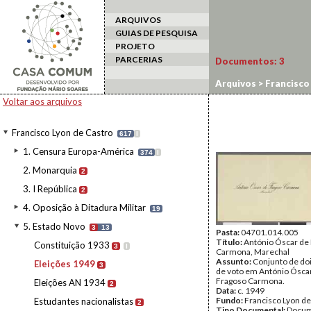
ARQUIVOS
GUIAS DE PESQUISA
PROJETO
PARCERIAS
Documentos:
3
Arquivos
>
Francisco
Voltar aos arquivos
Francisco Lyon de Castro
617
I
1. Censura Europa-América
374
I
2. Monarquia
2
3. I República
2
4. Oposição à Ditadura Militar
19
5. Estado Novo
3
13
Pasta:
04701.014.005
Título:
António Óscar de
Constituição 1933
3
I
Carmona, Marechal
Assunto:
Conjunto de doi
Eleições 1949
3
de voto em António Ósca
Fragoso Carmona.
Eleições AN 1934
2
Data:
c. 1949
Fundo:
Francisco Lyon de
Estudantes nacionalistas
2
Tipo Documental:
Docum