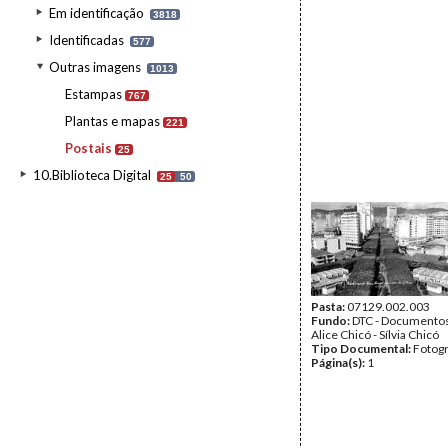
Em identificação
3818
Identificadas
577
Outras imagens
1013
Estampas
767
Plantas e mapas
221
Postais
25
10.Biblioteca Digital
25
50
Pasta:
07129.002.003
Fundo:
DTC - Documentos
Alice Chicó - Sílvia Chicó
Tipo Documental:
Fotogr
Página(s):
1