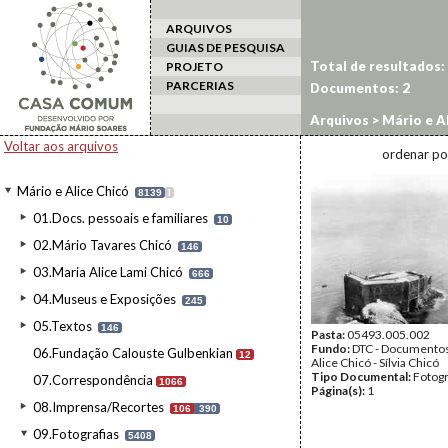
ARQUIVOS
GUIAS DE PESQUISA
Total de resultados:
PROJETO
PARCERIAS
Documentos:
2
Arquivos
>
Mário e Al
Voltar aos arquivos
ordenar po
Mário e Alice Chicó
8139
I
01.Docs. pessoais e familiares
10
02.Mário Tavares Chicó
146
03.Maria Alice Lami Chicó
666
04.Museus e Exposições
245
05.Textos
146
Pasta:
05493.005.002
Fundo:
DTC - Documentos
06.Fundação Calouste Gulbenkian
12
Alice Chicó - Sílvia Chicó
Tipo Documental:
Fotogr
07.Correspondência
1066
Página(s):
1
08.Imprensa/Recortes
106
390
09.Fotografias
5408