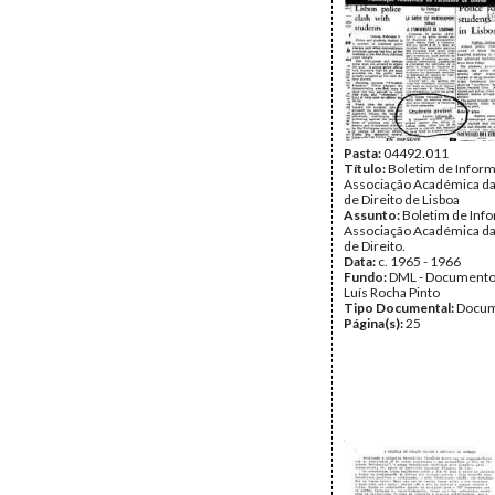
Pasta:
04492.011
Título:
Boletim de Infor
Associação Académica da
de Direito de Lisboa
Assunto:
Boletim de Inf
Associação Académica da
de Direito.
Data:
c. 1965 - 1966
Fundo:
DML - Documento
Luís Rocha Pinto
Tipo Documental:
Docum
Página(s):
25