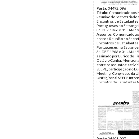
Pasta:
04492.096
Título:
Comunicado aos 
Reunião do Secretariado 
Encontros de Estudantes
Portugueses no Estrange
31.DEZ.1966 e 01.JAN.1
Assunto:
Comunicado ao
sobre a Reunião do Secre
Encontros de Estudantes
Portugueses no Estrange
31.DEZ.1966 e 01.JAN.19
assinado por Eurico de Fi
Octávio Cunha. Mencion
entre os assuntos: activi
SEEPE, participação no E
Meeting, Congresso da UI
UNES; jornal SEEPE Inform
Encontro de Estudantes 
no Estrangeiro; campanha
libertação de José Bernar
preparação da jornada so
de 24.MAR.1967; contact
núcleos; encontro de bols
Data:
Quinta, 5 de Janeir
Fundo:
DML - Documento
Luís Rocha Pinto
Tipo Documental:
Docum
Página(s):
6
Pasta:
04493.007