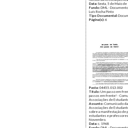
Data:
Sexta, 5 de Maio de
Fundo:
DML - Documento
Luís Rocha Pinto
Tipo Documental:
Docum
Página(s):
6
Pasta:
04455.013.002
Título:
Um passo em fren
passos em frente! - Com
Associações de Estudante
Assunto:
Comunicado da
Associações de Estudante
sobre a manifestação de 
estudantes e professore
Novembro.
Data:
c. 1968
Fundo:
DML - Documento