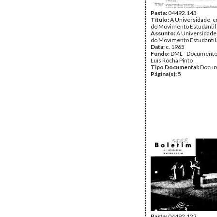
Pasta:
04492.143
Título:
A Universidade, c
do Movimento Estudantil
Assunto:
A Universidade,
do Movimento Estudantil
Data:
c. 1965
Fundo:
DML - Documento
Luís Rocha Pinto
Tipo Documental:
Docum
Página(s):
5
Pasta:
04492.122