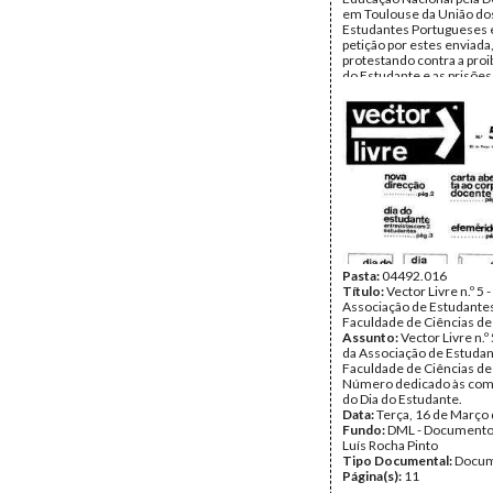
em Toulouse da União do
Estudantes Portugueses 
petição por estes enviada
protestando contra a proi
do Estudante e as prisões
estudantes.
Data:
c. Março de 1965
Fundo:
DML - Documento
Luís Rocha Pinto
Tipo Documental:
Docum
Página(s):
3
Pasta:
04492.016
Título:
Vector Livre n.º 5 
Associação de Estudante
Faculdade de Ciências de
Assunto:
Vector Livre n.º
da Associação de Estudan
Faculdade de Ciências de 
Número dedicado às co
do Dia do Estudante.
Data:
Terça, 16 de Março
Fundo:
DML - Documento
Luís Rocha Pinto
Tipo Documental:
Docum
Página(s):
11