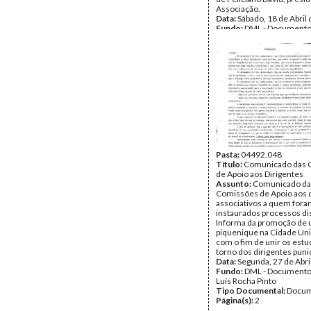
Associação.
Data:
Sábado, 18 de Abril
Fundo:
DML - Documento
Luís Rocha Pinto
Tipo Documental:
Docum
Página(s):
3
Pasta:
04492.048
Título:
Comunicado das 
de Apoio aos Dirigentes
Assunto:
Comunicado da
Comissões de Apoio aos d
associativos a quem for
instaurados processos dis
Informa da promoção de
piquenique na Cidade Uni
com o fim de unir os est
torno dos dirigentes puni
Data:
Segunda, 27 de Abri
Fundo:
DML - Documento
Luís Rocha Pinto
Tipo Documental:
Docum
Página(s):
2