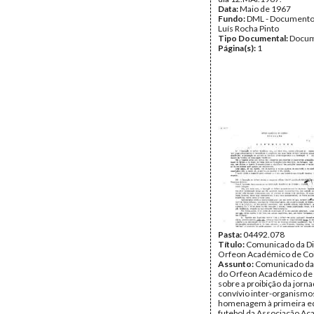
Data:
Maio de 1967
Fundo:
DML - Documento
Luís Rocha Pinto
Tipo Documental:
Docum
Página(s):
1
Pasta:
04492.078
Título:
Comunicado da Di
Orfeon Académico de Co
Assunto:
Comunicado da
do Orfeon Académico de
sobre a proibição da jorn
convívio inter-organismos
homenagem à primeira e
futebol da Associação Ac