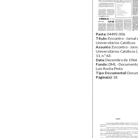
Pasta:
04493.006
Título:
Encontro - Jornal 
Universitários Católicos
Assunto:
Encontro - Jorn
Universitários Católicos 
11, n.º 63.
Data:
Dezembro de 1966
Fundo:
DML - Documento
Luís Rocha Pinto
Tipo Documental:
Docum
Página(s):
18