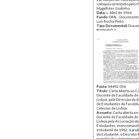
colóquio orientado pelo P
Magalhães Godinho.
Data:
c. Abril de 1964
Fundo:
DML - Documento
Luís Rocha Pinto
Tipo Documental:
Docum
Página(s):
2
Pasta:
04492.056
Título:
Carta Aberta ao C
Docente da Faculdade de 
Lisboa, pela Direcção da 
de Estudantes da Faculd
Ciências de Lisboa
Assunto:
Carta aberta ao
Docente da Faculdade de 
Lisboa pela Associação de
Estudantes, mencionando
estudantil de 1962, a proi
do Estudante, o Decreto 4
questão da autonomia uni