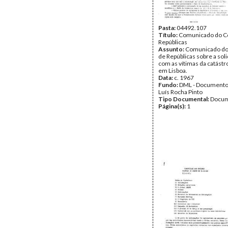
Pasta:
04492.107
Título:
Comunicado do C
Repúblicas
Assunto:
Comunicado do
de Repúblicas sobre a sol
com as vítimas da catástr
em Lisboa.
Data:
c. 1967
Fundo:
DML - Documento
Luís Rocha Pinto
Tipo Documental:
Docum
Página(s):
1