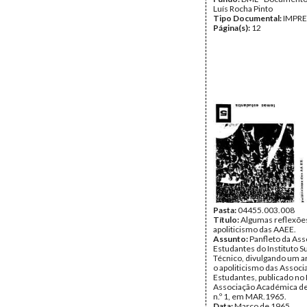
Luís Rocha Pinto
Tipo Documental:
IMPR
Página(s):
12
Pasta:
04455.003.008
Título:
Algumas reflexõe
apoliticismo das AAEE.
Assunto:
Panfleto da Ass
Estudantes do Instituto S
Técnico, divulgando um a
o apoliticismo das Assoc
Estudantes, publicado no
Associação Académica de
n.º 1, em MAR.1965.
Data:
Março de 1965