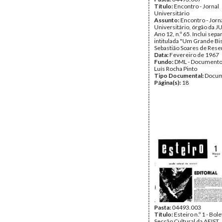
Título:
Encontro - Jornal
Universitário
Assunto:
Encontro - Jorn
Universitário, órgão da J
Ano 12, n.º 65. Inclui sepa
intitulada "Um Grande Bis
Sebastião Soares de Rese
Data:
Fevereiro de 1967
Fundo:
DML - Documento
Luís Rocha Pinto
Tipo Documental:
Docum
Página(s):
18
Pasta:
04493.003
Título:
Esteiro n.º 1 - Bol
Secção Cultural da AEIST