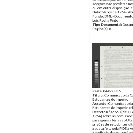
secções não previstas no
ou em outra disposição le
Data:
Março de 1964 - Abr
Fundo:
DML - Documento
Luís Rocha Pinto
Tipo Documental:
Docum
Página(s):
8
Pasta:
04492.036
Título:
Comunicado da C
Estudantes do Império
Assunto:
Comunicado da
Estudantes do Império cri
Decreto n.º 45653 [de 11 
1964] sobre as comissõe
passagens a férias ao Ultr
prisões de estudantes ul
a busca feita pela PIDE à 
a proibição da realização