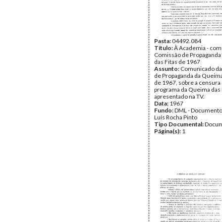
Pasta:
04492.084
Título:
À Academia - com
Comissão de Propaganda
das Fitas de 1967
Assunto:
Comunicado da
de Propaganda da Queima
de 1967, sobre a censura
programa da Queima das 
apresentado na TV.
Data:
1967
Fundo:
DML - Documento
Luís Rocha Pinto
Tipo Documental:
Docum
Página(s):
1