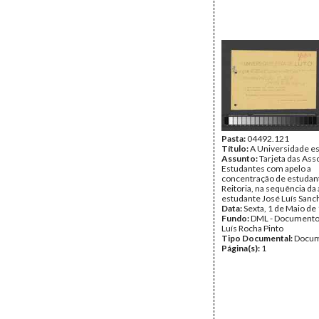
Pasta:
04492.121
Título:
A Universidade es
Assunto:
Tarjeta das Ass
Estudantes com apelo a
concentração de estudant
Reitoria, na sequência da
estudante José Luís Sanc
Data:
Sexta, 1 de Maio de
Fundo:
DML - Documento
Luís Rocha Pinto
Tipo Documental:
Docum
Página(s):
1