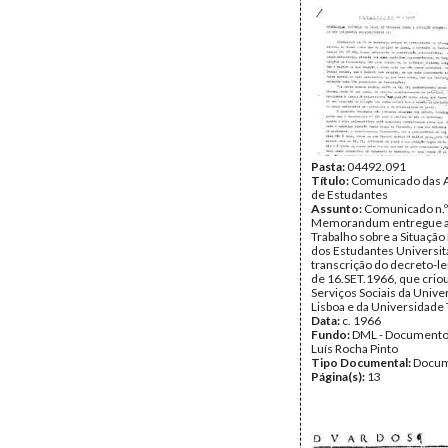
Pasta:
04492.091
Título:
Comunicado das 
de Estudantes
Assunto:
Comunicado n.º 
Memorandum entregue a
Trabalho sobre a Situaçã
dos Estudantes Universitá
transcrição do decreto-lei
de 16.SET.1966, que crio
Serviços Sociais da Unive
Lisboa e da Universidade 
Data:
c. 1966
Fundo:
DML - Documento
Luís Rocha Pinto
Tipo Documental:
Docum
Página(s):
13