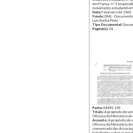
em França, n.º 3 (especial
movimento estudantil em
Data:
Fevereiro de 1965
Fundo:
DML - Documento
Luís Rocha Pinto
Tipo Documental:
Docum
Página(s):
26
Pasta:
04492.145
Título:
A propósito de um
Oficiosa do Ministério do 
Assunto:
A propósito de
Oficiosa do Ministério do 
comunicado das Associa
Estudantes sobre as pris