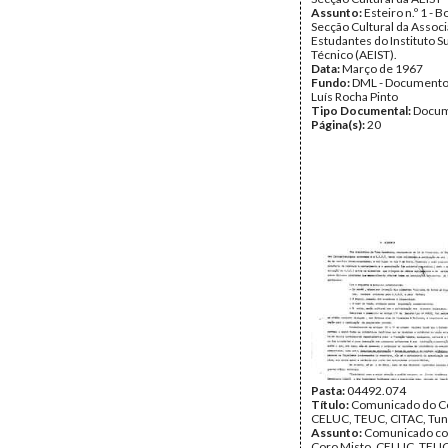
Assunto:
Esteiro n.º 1 - 
Secção Cultural da Assoc
Estudantes do Instituto S
Técnico (AEIST).
Data:
Março de 1967
Fundo:
DML - Documento
Luís Rocha Pinto
Tipo Documental:
Docum
Página(s):
20
Pasta:
04492.074
Título:
Comunicado do Co
CELUC, TEUC, CITAC, Tu
Assunto:
Comunicado co
Coro Misto, CELUC, TEUC