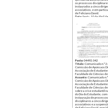
os processos disciplinare
instaurados a cinco dirig
associativos, e em particu
de Feliciano David.
Data:
Sexta, 10 de Abril d
Fundo:
DML - Documento
Luís Rocha Pinto
Tipo Documental:
Docum
Página(s):
5
Pasta:
04492.042
Título:
Comunicado n.º 2 
Comissão de Apoio aos Di
Associação de Estudante
Faculdade de Ciências de
Assunto:
Comunicado n.º
Comissão de Apoio aos Di
Associação de Estudante
Faculdade de Ciências de 
sobre a crise estudantil 
do Dia do Estudante, com
instauração de processos
disciplinares a cinco diri
associativos e a suspensã
de Feliciano David, presi