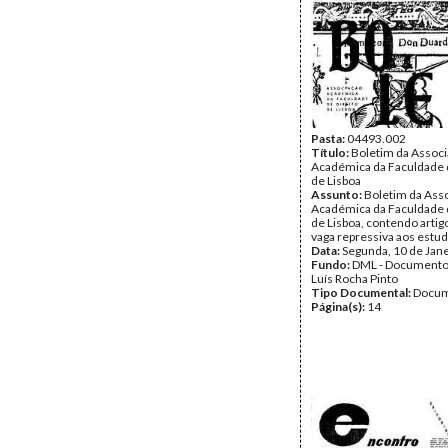
Pasta:
04493.002
Título:
Boletim da Assoc
Académica da Faculdade d
de Lisboa
Assunto:
Boletim da Ass
Académica da Faculdade d
de Lisboa, contendo artig
vaga repressiva aos estu
Data:
Segunda, 10 de Jan
Fundo:
DML - Documento
Luís Rocha Pinto
Tipo Documental:
Docum
Página(s):
14