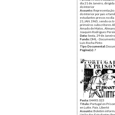
dia 21 de Janeiro, dirigid
do Interior
Assunto:
Representação 
do Interior por pais e fami
estudantes presos no dia
21.JAN.1965, sendo os tr
primeiros subscritores A
Amado de Matos, Alexand
Joaquim Rodrigues Pereir
Data:
Sexta, 29 de Janeir
Fundo:
DML - Documento
Luís Rocha Pinto
Tipo Documental:
Docum
Página(s):
7
Pasta:
04493.023
Título:
Portugal en Prison
en Lutte. Paix. Liberté
Assunto:
Boletim informa
União dos Estudantes Po