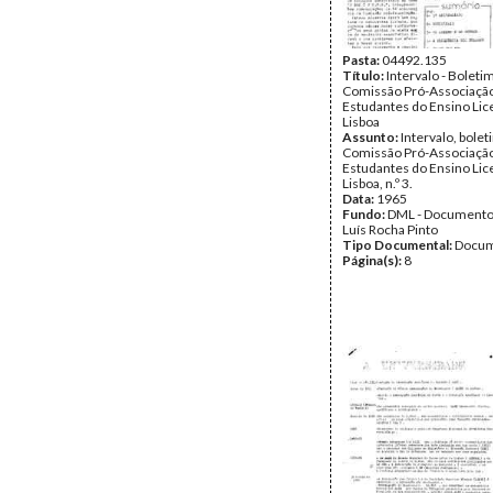
Pasta:
04492.135
Título:
Intervalo - Boleti
Comissão Pró-Associaçã
Estudantes do Ensino Lic
Lisboa
Assunto:
Intervalo, bolet
Comissão Pró-Associaçã
Estudantes do Ensino Lic
Lisboa, n.º 3.
Data:
1965
Fundo:
DML - Documento
Luís Rocha Pinto
Tipo Documental:
Docum
Página(s):
8