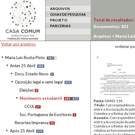
ARQUIVOS
GUIAS DE PESQUISA
Total de resultados:
PROJETO
PARCERIAS
Documentos:
431
Arquivos
>
Maria Luí
Voltar aos arquivos
ordenar po
Maria Luís Rocha Pinto
767
I
Antes 25 Abril
492
Docs. Estado Novo
2
Oposição legal e semi-legal
475
Eleições
2
Movimento estudantil
455
472
Pasta:
04492.118
Título:
Correspondência 
CCUL
17
entre a Associação Acad
Coimbra e o Reitor da Un
Soc. Portuguesa de Escritores
1
Assunto:
Correspondênci
entre a Associação Acad
Recortes/Imprensa
15
Coimbra e o Reitor da Un
relativa ao funcionament
Após 25 Abril
275
da Associação Académica