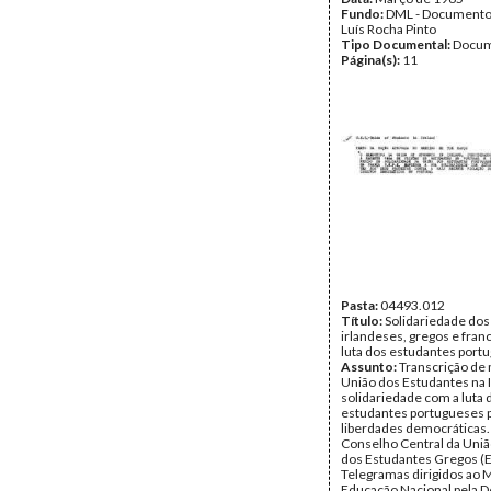
Fundo:
DML - Documento
Luís Rocha Pinto
Tipo Documental:
Docum
Página(s):
11
Pasta:
04493.012
Título:
Solidariedade dos
irlandeses, gregos e fra
luta dos estudantes port
Assunto:
Transcrição de
União dos Estudantes na 
solidariedade com a luta 
estudantes portugueses 
liberdades democráticas.
Conselho Central da Uniã
dos Estudantes Gregos (
Telegramas dirigidos ao M
Educação Nacional pela 