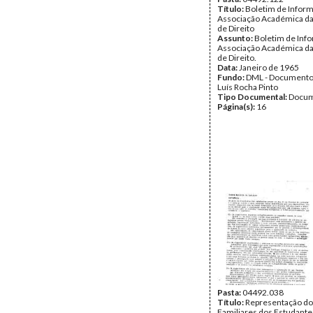
Título:
Boletim de Infor
Associação Académica da
de Direito
Assunto:
Boletim de Inf
Associação Académica da
de Direito.
Data:
Janeiro de 1965
Fundo:
DML - Documento
Luís Rocha Pinto
Tipo Documental:
Docum
Página(s):
16
Pasta:
04492.038
Título:
Representação do
Familiares dos Estudante