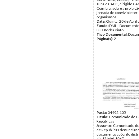
Tuna e CADC, dirigido à 
Coimbra, sobre a proibiç
jornada de convívio inter-
organismos.
Data:
Quinta, 20 de Abril
Fundo:
DML - Documento
Luís Rocha Pinto
Tipo Documental:
Docum
Página(s):
2
Pasta:
04492.105
Título:
Comunicado do C
Repúblicas
Assunto:
Comunicado do
de Repúblicas denuncian
documento apócrifo distr
dia 12.MAI.1967.