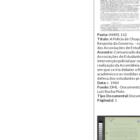
Pasta:
04492.112
Título:
A Polícia de Choq
Resposta do Governo, - 
das Associações de Estu
Assunto:
Comunicado da
Associações de Estudante
intervenção policial por o
realização da Assembleia
em que se iria debater o f
académico e as medidas a
defesa dos estudantes pr
Data:
c. 1965
Fundo:
DML - Documento
Luís Rocha Pinto
Tipo Documental:
Docum
Página(s):
1