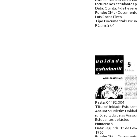
torturas aos estudantes 
Data:
Quinta, 4 de Fevere
Fundo:
DML - Documento
Luís Rocha Pinto
Tipo Documental:
Docum
Página(s):
4
Pasta:
04492.004
Título:
Unidade Estudanti
Assunto:
Boletim Unidad
n.º 5, editado pelas Assoc
Estudantes de Lisboa.
Número:
5
Data:
Segunda, 15 de Fev
1965
Fundo:
DML - Documento