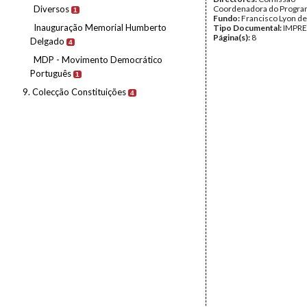
Diversos
Coordenadora do Progra
1
Fundo:
Francisco Lyon de
Inauguração Memorial Humberto
Tipo Documental:
IMPR
Página(s):
8
Delgado
4
MDP - Movimento Democrático
Português
1
9. Colecção Constituições
4