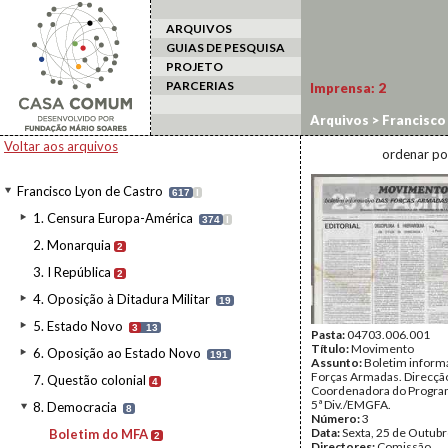
ARQUIVOS
GUIAS DE PESQUISA
PROJETO
PARCERIAS
Imprensa:
2
Arquivos
>
Francisco
Voltar aos arquivos
ordenar po
Francisco Lyon de Castro
617
I
1. Censura Europa-América
374
I
2. Monarquia
2
3. I República
2
4. Oposição à Ditadura Militar
19
5. Estado Novo
3
13
Pasta:
04703.006.001
Título:
Movimento
6. Oposição ao Estado Novo
191
Assunto:
Boletim inform
Forças Armadas. Direcçã
7. Questão colonial
4
Coordenadora do Progra
5ª Div./EMGFA.
8. Democracia
8
Número:
3
Data:
Sexta, 25 de Outub
Boletim do MFA
2
Directores:
Comissão