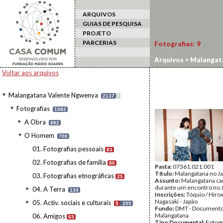
ARQUIVOS
GUIAS DE PESQUISA
PROJETO
PARCERIAS
Fotografias:
9
Arquivos
>
Malangat
Voltar aos arquivos
Malangatana Valente Ngwenya
2137
I
Fotografias
1582
A Obra
882
O Homem
700
01. Fotografias pessoais
83
02. Fotografias de família
80
Pasta:
07361.021.001
Título:
Malangatana no J
03. Fotografias etnográficas
25
Assunto:
Malangatana ca
durante um encontro no 
04. A Terra
134
Inscrições:
Tóquio / Hiro
Nagasaki - Japão
05. Activ. sociais e culturais
5
205
Fundo:
DMT - Document
Malangatana
06. Amigos
63
Tipo Documental:
Fotogr