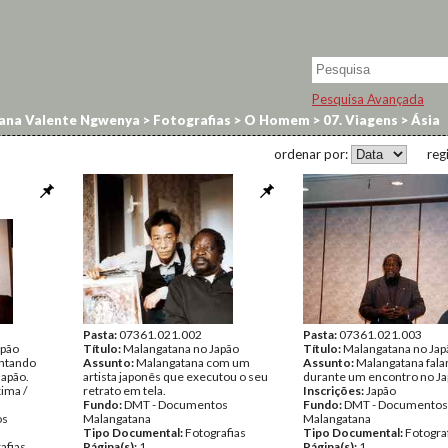
Pesquisa Avançada
ana Valente Ngwenya
>
Fotografias
>
O Homem
>
07. Viagens
>
Ásia
ordenar por:
reg
Pasta:
07361.021.002
Pasta:
07361.021.003
apão
Título:
Malangatana no Japão
Título:
Malangatana no Jap
ntando
Assunto:
Malangatana com um
Assunto:
Malangatana fal
Japão.
artista japonês que executou o seu
durante um encontro no Ja
xima /
retrato em tela.
Inscrições:
Japão
Fundo:
DMT - Documentos
Fundo:
DMT - Documentos
os
Malangatana
Malangatana
Tipo Documental:
Fotografias
Tipo Documental:
Fotogra
afias
Página(s):
1
Página(s):
1