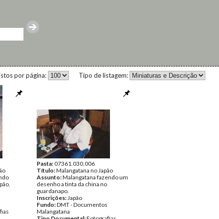
istos por página:
Tipo de listagem:
Pasta:
07361.030.006
ão
Título:
Malangatana no Japão
ando
Assunto:
Malangatana fazendo um
pão.
desenho a tinta da china no
guardanapo.
Inscrições:
Japão
Fundo:
DMT - Documentos
fias
Malangatana
Tipo Documental:
Fotografias