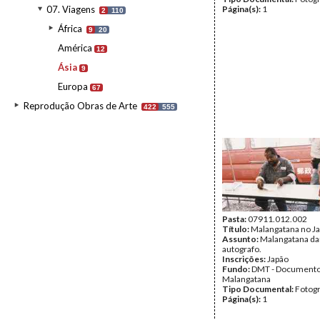
07. Viagens
Página(s):
1
2
110
África
9
20
América
12
Ásia
9
Europa
67
Reprodução Obras de Arte
422
555
Pasta:
07911.012.002
Título:
Malangatana no J
Assunto:
Malangatana d
autografo.
Inscrições:
Japão
Fundo:
DMT - Document
Malangatana
Tipo Documental:
Fotogr
Página(s):
1