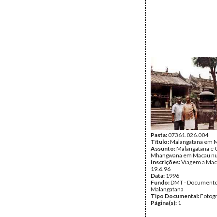
Pasta:
07361.026.004
Título:
Malangatana em 
Assunto:
Malangatana e G
Mhangwana em Macau nu
Inscrições:
Viagem a Mac
19.6.96
Data:
1996
Fundo:
DMT - Document
Malangatana
Tipo Documental:
Fotogr
Página(s):
1