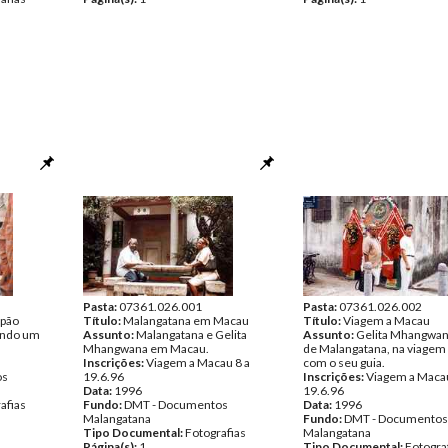
Pasta:
07361.026.001
Pasta:
07361.026.002
apão
Título:
Malangatana em Macau
Título:
Viagem a Macau
ando um
Assunto:
Malangatana e Gelita
Assunto:
Gelita Mhangwan
Mhangwana em Macau.
de Malangatana, na viagem
Inscrições:
Viagem a Macau 8 a
com o seu guia.
os
19.6.96
Inscrições:
Viagem a Macau
Data:
1996
19.6.96
afias
Fundo:
DMT - Documentos
Data:
1996
Malangatana
Fundo:
DMT - Documentos
Tipo Documental:
Fotografias
Malangatana
Página(s):
1
Tipo Documental:
Fotogra