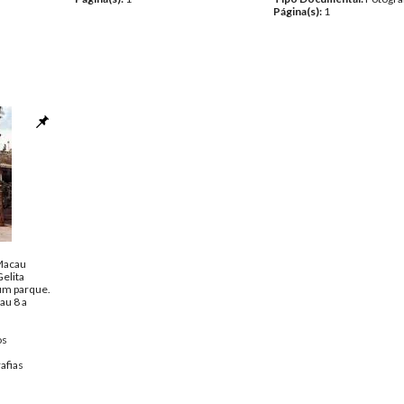
Página(s):
1
Macau
elita
m parque.
au 8 a
os
afias