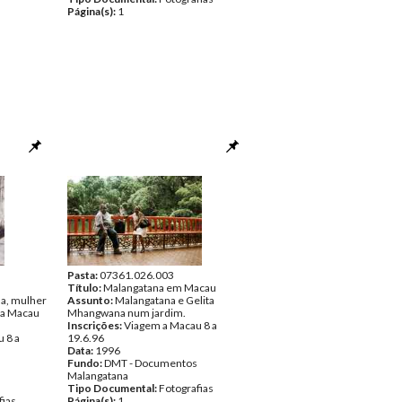
Página(s):
1
Pasta:
07361.026.003
Título:
Malangatana em Macau
a, mulher
Assunto:
Malangatana e Gelita
 a Macau
Mhangwana num jardim.
Inscrições:
Viagem a Macau 8 a
 8 a
19.6.96
Data:
1996
Fundo:
DMT - Documentos
Malangatana
Tipo Documental:
Fotografias
fias
Página(s):
1