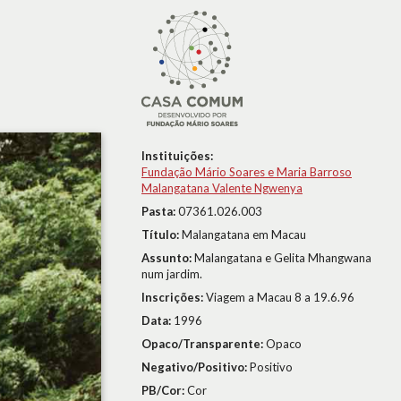
Instituições:
Fundação Mário Soares e Maria Barroso
Malangatana Valente Ngwenya
Pasta:
07361.026.003
Título:
Malangatana em Macau
Assunto:
Malangatana e Gelita Mhangwana
num jardim.
Inscrições:
Viagem a Macau 8 a 19.6.96
Data:
1996
Opaco/Transparente:
Opaco
Negativo/Positivo:
Positivo
PB/Cor:
Cor