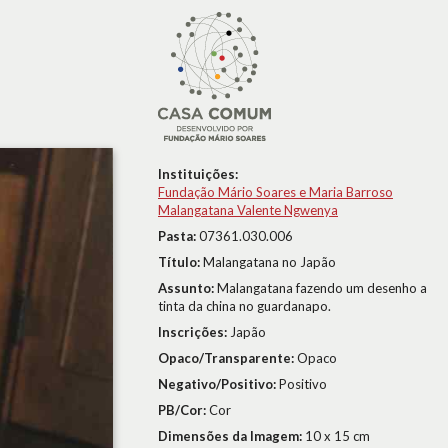
Instituições:
Fundação Mário Soares e Maria Barroso
Malangatana Valente Ngwenya
Pasta:
07361.030.006
Título:
Malangatana no Japão
Assunto:
Malangatana fazendo um desenho a
tinta da china no guardanapo.
Inscrições:
Japão
Opaco/Transparente:
Opaco
Negativo/Positivo:
Positivo
PB/Cor:
Cor
Dimensões da Imagem:
10 x 15 cm