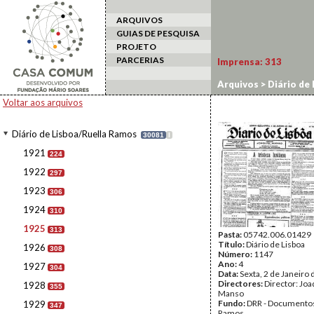
ARQUIVOS
GUIAS DE PESQUISA
PROJETO
PARCERIAS
Imprensa:
313
Arquivos
>
Diário de
Voltar aos arquivos
Diário de Lisboa/Ruella Ramos
30081
I
1921
224
1922
297
1923
306
1924
310
1925
313
Pasta:
05742.006.01429
Título:
Diário de Lisboa
1926
308
Número:
1147
Ano:
4
1927
304
Data:
Sexta, 2 de Janeiro
Directores:
Director: Jo
1928
355
Manso
Fundo:
DRR - Documentos
1929
347
Ramos