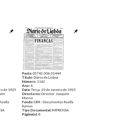
Pasta:
05742.006.01444
Título:
Diário de Lisboa
Número:
1162
Ano:
4
ro de 1925
Data:
Terça, 20 de Janeiro de 1925
quim
Directores:
Director: Joaquim
Manso
Ruella
Fundo:
DRR - Documentos Ruella
Ramos
NSA
Tipo Documental:
IMPRENSA
Página(s):
8