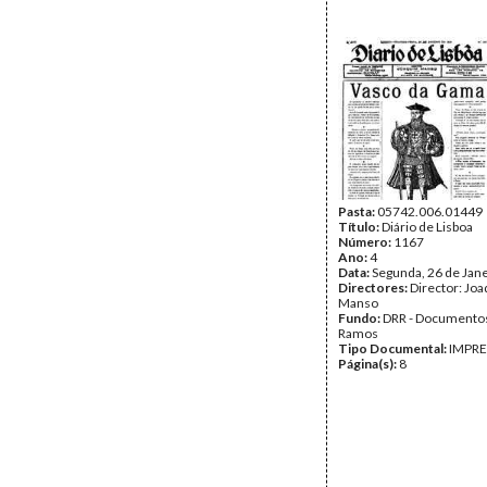
Pasta:
05742.006.01449
Título:
Diário de Lisboa
Número:
1167
Ano:
4
Data:
Segunda, 26 de Jan
Directores:
Director: Jo
Manso
Fundo:
DRR - Documentos
Ramos
Tipo Documental:
IMPR
Página(s):
8