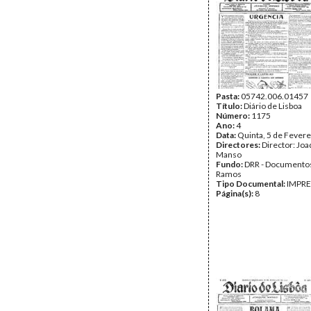
Pasta:
05742.006.01457
Título:
Diário de Lisboa
Número:
1175
Ano:
4
Data:
Quinta, 5 de Fevere
Directores:
Director: Jo
Manso
Fundo:
DRR - Documentos
Ramos
Tipo Documental:
IMPR
Página(s):
8