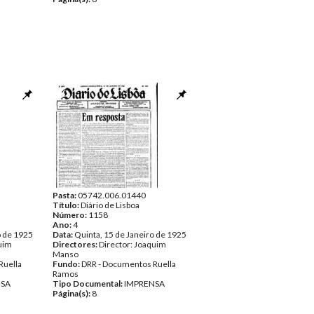
Pasta:
05742.006.01440
Título:
Diário de Lisboa
Número:
1158
Ano:
4
o de 1925
Data:
Quinta, 15 de Janeiro de 1925
quim
Directores:
Director: Joaquim
Manso
Ruella
Fundo:
DRR - Documentos Ruella
Ramos
NSA
Tipo Documental:
IMPRENSA
Página(s):
8