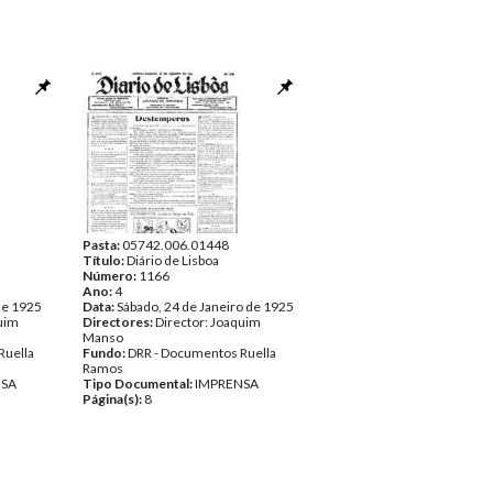
Pasta:
05742.006.01448
Título:
Diário de Lisboa
Número:
1166
Ano:
4
de 1925
Data:
Sábado, 24 de Janeiro de 1925
quim
Directores:
Director: Joaquim
Manso
Ruella
Fundo:
DRR - Documentos Ruella
Ramos
NSA
Tipo Documental:
IMPRENSA
Página(s):
8