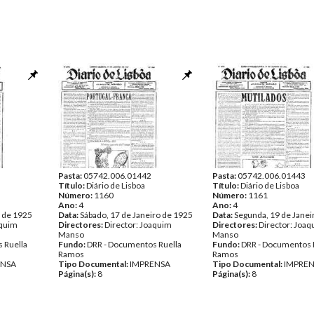
Pasta:
05742.006.01442
Pasta:
05742.006.01443
Título:
Diário de Lisboa
Título:
Diário de Lisboa
Número:
1160
Número:
1161
Ano:
4
Ano:
4
o de 1925
Data:
Sábado, 17 de Janeiro de 1925
Data:
Segunda, 19 de Janei
aquim
Directores:
Director: Joaquim
Directores:
Director: Joa
Manso
Manso
 Ruella
Fundo:
DRR - Documentos Ruella
Fundo:
DRR - Documentos 
Ramos
Ramos
ENSA
Tipo Documental:
IMPRENSA
Tipo Documental:
IMPRE
Página(s):
8
Página(s):
8