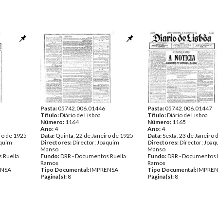
Pasta:
05742.006.01446
Pasta:
05742.006.01447
Título:
Diário de Lisboa
Título:
Diário de Lisboa
Número:
1164
Número:
1165
Ano:
4
Ano:
4
ro de 1925
Data:
Quinta, 22 de Janeiro de 1925
Data:
Sexta, 23 de Janeiro 
aquim
Directores:
Director: Joaquim
Directores:
Director: Joa
Manso
Manso
 Ruella
Fundo:
DRR - Documentos Ruella
Fundo:
DRR - Documentos 
Ramos
Ramos
ENSA
Tipo Documental:
IMPRENSA
Tipo Documental:
IMPRE
Página(s):
8
Página(s):
8