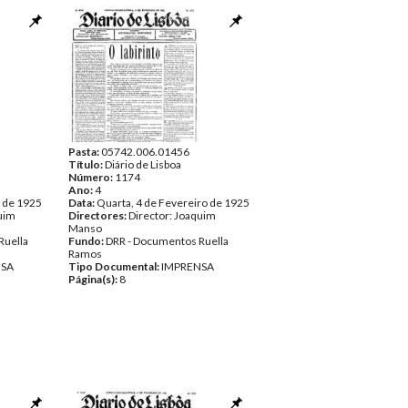
Pasta:
05742.006.01456
Título:
Diário de Lisboa
Número:
1174
Ano:
4
o de 1925
Data:
Quarta, 4 de Fevereiro de 1925
quim
Directores:
Director: Joaquim
Manso
Ruella
Fundo:
DRR - Documentos Ruella
Ramos
NSA
Tipo Documental:
IMPRENSA
Página(s):
8