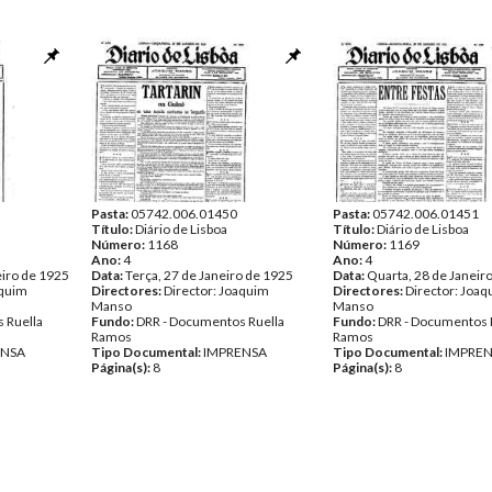
Pasta:
05742.006.01450
Pasta:
05742.006.01451
Título:
Diário de Lisboa
Título:
Diário de Lisboa
Número:
1168
Número:
1169
Ano:
4
Ano:
4
eiro de 1925
Data:
Terça, 27 de Janeiro de 1925
Data:
Quarta, 28 de Janeir
aquim
Directores:
Director: Joaquim
Directores:
Director: Joa
Manso
Manso
 Ruella
Fundo:
DRR - Documentos Ruella
Fundo:
DRR - Documentos 
Ramos
Ramos
ENSA
Tipo Documental:
IMPRENSA
Tipo Documental:
IMPRE
Página(s):
8
Página(s):
8