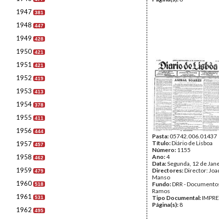
1947
381
1948
447
1949
428
1950
421
1951
421
1952
419
1953
413
1954
378
1955
411
1956
444
Pasta:
05742.006.01437
Título:
Diário de Lisboa
1957
457
Número:
1155
1958
Ano:
4
462
Data:
Segunda, 12 de Jan
1959
Directores:
Director: Jo
479
Manso
1960
Fundo:
DRR - Documentos
518
Ramos
1961
Tipo Documental:
IMPR
531
Página(s):
8
1962
495