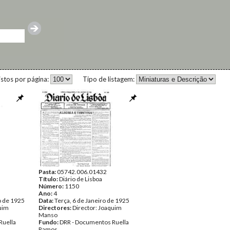
istos por página:
Tipo de listagem:
Pasta:
05742.006.01432
Título:
Diário de Lisboa
Número:
1150
Ano:
4
o de 1925
Data:
Terça, 6 de Janeiro de 1925
quim
Directores:
Director: Joaquim
Manso
Ruella
Fundo:
DRR - Documentos Ruella
Ramos