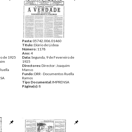
Pasta:
05742.006.01460
Título:
Diário de Lisboa
Número:
1178
Ano:
4
ro de 1925
Data:
Segunda, 9 de Fevereiro de
quim
1925
Directores:
Director: Joaquim
Ruella
Manso
Fundo:
DRR - Documentos Ruella
NSA
Ramos
Tipo Documental:
IMPRENSA
Página(s):
8