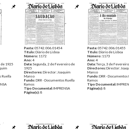
Pasta:
05742.006.01454
Pasta:
05742.006.01455
Título:
Diário de Lisboa
Título:
Diário de Lisboa
Número:
1172
Número:
1173
Ano:
4
Ano:
4
o de 1925
Data:
Segunda, 2 de Fevereiro de
Data:
Terça, 3 de Fevereir
aquim
1925
Directores:
Director: Joa
Directores:
Director: Joaquim
Manso
 Ruella
Manso
Fundo:
DRR - Documentos 
Fundo:
DRR - Documentos Ruella
Ramos
ENSA
Ramos
Tipo Documental:
IMPRE
Tipo Documental:
IMPRENSA
Página(s):
8
Página(s):
8