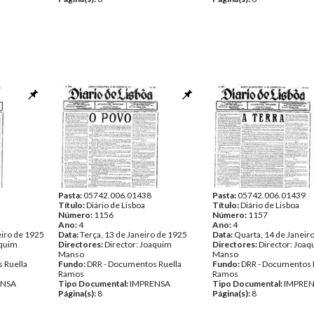
Pasta:
05742.006.01438
Pasta:
05742.006.01439
Título:
Diário de Lisboa
Título:
Diário de Lisboa
Número:
1156
Número:
1157
Ano:
4
Ano:
4
eiro de 1925
Data:
Terça, 13 de Janeiro de 1925
Data:
Quarta, 14 de Janeir
aquim
Directores:
Director: Joaquim
Directores:
Director: Joa
Manso
Manso
 Ruella
Fundo:
DRR - Documentos Ruella
Fundo:
DRR - Documentos 
Ramos
Ramos
ENSA
Tipo Documental:
IMPRENSA
Tipo Documental:
IMPRE
Página(s):
8
Página(s):
8