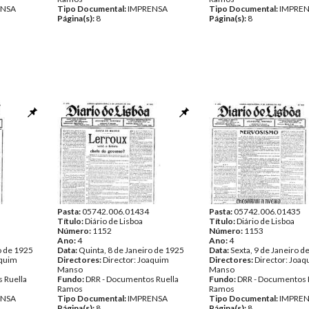
ENSA
Tipo Documental:
IMPRENSA
Tipo Documental:
IMPRE
Página(s):
8
Página(s):
8
Pasta:
05742.006.01434
Pasta:
05742.006.01435
Título:
Diário de Lisboa
Título:
Diário de Lisboa
Número:
1152
Número:
1153
Ano:
4
Ano:
4
o de 1925
Data:
Quinta, 8 de Janeiro de 1925
Data:
Sexta, 9 de Janeiro d
aquim
Directores:
Director: Joaquim
Directores:
Director: Joa
Manso
Manso
 Ruella
Fundo:
DRR - Documentos Ruella
Fundo:
DRR - Documentos 
Ramos
Ramos
ENSA
Tipo Documental:
IMPRENSA
Tipo Documental:
IMPRE
Página(s):
8
Página(s):
8