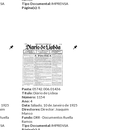
NSA
Tipo Documental:
IMPRENSA
Página(s):
8
Pasta:
05742.006.01436
Título:
Diário de Lisboa
Número:
1154
Ano:
4
e 1925
Data:
Sábado, 10 de Janeiro de 1925
quim
Directores:
Director: Joaquim
Manso
Ruella
Fundo:
DRR - Documentos Ruella
Ramos
NSA
Tipo Documental:
IMPRENSA
Página(s):
8