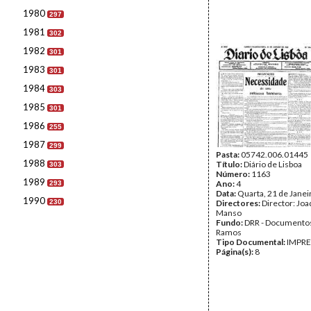
1980
297
1981
302
1982
301
1983
301
1984
303
1985
301
1986
255
1987
299
Pasta:
05742.006.01445
1988
Título:
Diário de Lisboa
303
Número:
1163
1989
Ano:
4
293
Data:
Quarta, 21 de Janei
1990
230
Directores:
Director: Jo
Manso
Fundo:
DRR - Documentos
Ramos
Tipo Documental:
IMPR
Página(s):
8