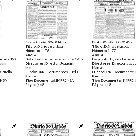
Pasta:
05742.006.01458
Pasta:
05742.006.01459
Título:
Diário de Lisboa
Título:
Diário de Lisboa
Número:
1176
Número:
1177
Ano:
4
Ano:
4
iro de 1925
Data:
Sexta, 6 de Fevereiro de 1925
Data:
Sábado, 7 de Feverei
aquim
Directores:
Director: Joaquim
Directores:
Director: Joa
Manso
Manso
 Ruella
Fundo:
DRR - Documentos Ruella
Fundo:
DRR - Documentos 
Ramos
Ramos
ENSA
Tipo Documental:
IMPRENSA
Tipo Documental:
IMPRE
Página(s):
8
Página(s):
8