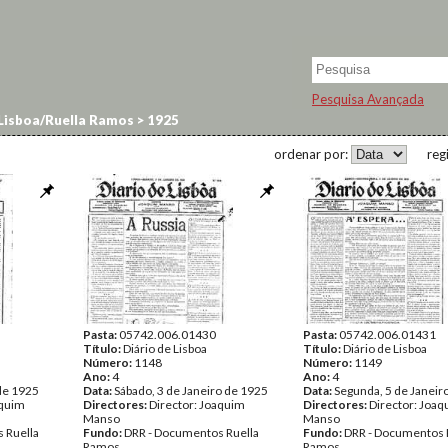
Pesquisa Avançada
 Lisboa/Ruella Ramos
>
1925
ordenar por:
reg
Pasta:
05742.006.01430
Pasta:
05742.006.01431
Título:
Diário de Lisboa
Título:
Diário de Lisboa
Número:
1148
Número:
1149
Ano:
4
Ano:
4
 de 1925
Data:
Sábado, 3 de Janeiro de 1925
Data:
Segunda, 5 de Janeir
aquim
Directores:
Director: Joaquim
Directores:
Director: Joa
Manso
Manso
 Ruella
Fundo:
DRR - Documentos Ruella
Fundo:
DRR - Documentos 
Ramos
Ramos