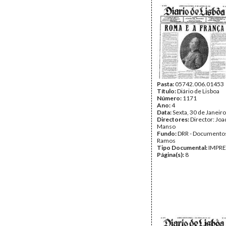
Pasta:
05742.006.01453
Título:
Diário de Lisboa
Número:
1171
Ano:
4
Data:
Sexta, 30 de Janeir
Directores:
Director: Jo
Manso
Fundo:
DRR - Documentos
Ramos
Tipo Documental:
IMPR
Página(s):
8