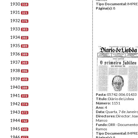
1930
Tipo Documental:
IMPR
318
Página(s):
8
1931
321
1932
376
1933
383
1934
392
1935
389
1936
389
1937
365
1938
396
1939
408
1940
388
Pasta:
05742.006.01433
1941
372
Título:
Diário de Lisboa
Número:
1151
1942
374
Ano:
4
Data:
Quarta, 7 de Janeir
1943
672
Directores:
Director: Jo
1944
Manso
742
Fundo:
DRR - Documentos
1945
Ramos
540
Tipo Documental:
IMPR
1946
Página(s):
8
477