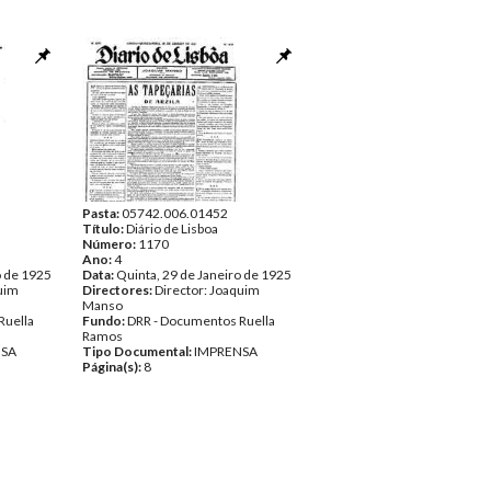
Pasta:
05742.006.01452
Título:
Diário de Lisboa
Número:
1170
Ano:
4
o de 1925
Data:
Quinta, 29 de Janeiro de 1925
quim
Directores:
Director: Joaquim
Manso
Ruella
Fundo:
DRR - Documentos Ruella
Ramos
NSA
Tipo Documental:
IMPRENSA
Página(s):
8