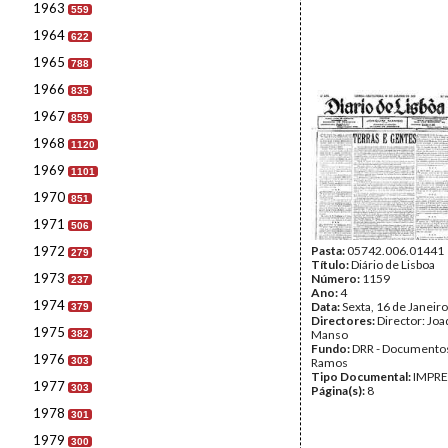
1963
559
1964
622
1965
788
1966
835
1967
859
1968
1120
1969
1101
1970
851
1971
506
1972
Pasta:
05742.006.01441
279
Título:
Diário de Lisboa
1973
Número:
1159
237
Ano:
4
1974
Data:
Sexta, 16 de Janeir
379
Directores:
Director: Jo
1975
Manso
382
Fundo:
DRR - Documentos
1976
303
Ramos
Tipo Documental:
IMPR
1977
303
Página(s):
8
1978
301
1979
300