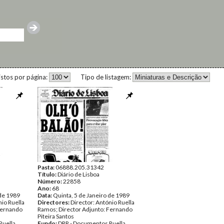
istos por página:
Tipo de listagem:
Pasta:
06888.205.31342
Título:
Diário de Lisboa
Número:
22858
Ano:
68
 de 1989
Data:
Quinta, 5 de Janeiro de 1989
nio Ruella
Directores:
Director: António Ruella
Fernando
Ramos; Director Adjunto: Fernando
Piteira Santos
Ruella
Fundo:
DRR - Documentos Ruella