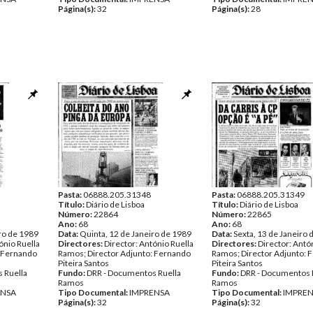
Página(s):
32
Página(s):
28
Pasta:
06888.205.31348
Pasta:
06888.205.31349
Título:
Diário de Lisboa
Título:
Diário de Lisboa
Número:
22864
Número:
22865
Ano:
68
Ano:
68
ro de 1989
Data:
Quinta, 12 de Janeiro de 1989
Data:
Sexta, 13 de Janeiro 
ónio Ruella
Directores:
Director: António Ruella
Directores:
Director: Antó
: Fernando
Ramos; Director Adjunto: Fernando
Ramos; Director Adjunto: 
Piteira Santos
Piteira Santos
 Ruella
Fundo:
DRR - Documentos Ruella
Fundo:
DRR - Documentos 
Ramos
Ramos
ENSA
Tipo Documental:
IMPRENSA
Tipo Documental:
IMPRE
Página(s):
32
Página(s):
32