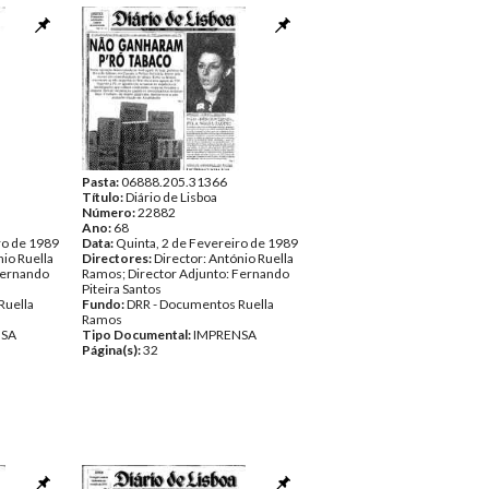
Pasta:
06888.205.31366
Título:
Diário de Lisboa
Número:
22882
Ano:
68
ro de 1989
Data:
Quinta, 2 de Fevereiro de 1989
nio Ruella
Directores:
Director: António Ruella
Fernando
Ramos; Director Adjunto: Fernando
Piteira Santos
Ruella
Fundo:
DRR - Documentos Ruella
Ramos
NSA
Tipo Documental:
IMPRENSA
Página(s):
32