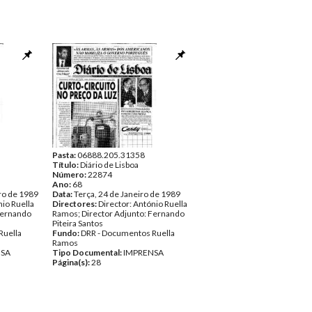
Pasta:
06888.205.31358
Título:
Diário de Lisboa
Número:
22874
Ano:
68
ro de 1989
Data:
Terça, 24 de Janeiro de 1989
nio Ruella
Directores:
Director: António Ruella
Fernando
Ramos; Director Adjunto: Fernando
Piteira Santos
Ruella
Fundo:
DRR - Documentos Ruella
Ramos
NSA
Tipo Documental:
IMPRENSA
Página(s):
28