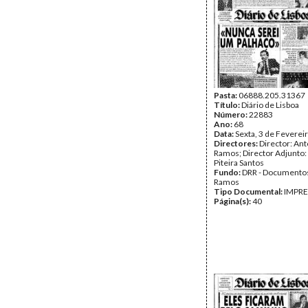
Pasta:
06888.205.31367
Título:
Diário de Lisboa
Número:
22883
Ano:
68
Data:
Sexta, 3 de Feverei
Directores:
Director: Ant
Ramos; Director Adjunto
Piteira Santos
Fundo:
DRR - Documentos
Ramos
Tipo Documental:
IMPR
Página(s):
40