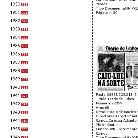
1930
Ramos
318
Tipo Documental:
IMPR
1931
Página(s):
30
321
1932
376
1933
383
1934
392
1935
389
1936
389
1937
365
1938
396
1939
408
1940
388
Pasta:
06888.205.31343
1941
372
Título:
Diário de Lisboa
Número:
22859
1942
374
Ano:
68
Data:
Sexta, 6 de Janeiro
1943
672
Directores:
Director: Ant
1944
Ramos; Director Adjunto
742
Piteira Santos
1945
Fundo:
DRR - Documentos
540
Ramos
1946
Tipo Documental:
IMPR
477