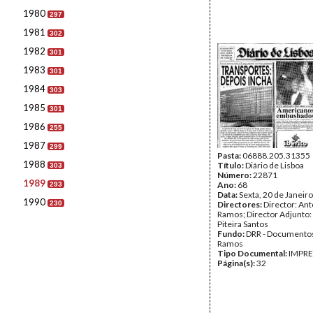
1980
297
1981
302
1982
301
1983
301
1984
303
1985
301
1986
255
1987
299
Pasta:
06888.205.31355
1988
Título:
Diário de Lisboa
303
Número:
22871
1989
Ano:
68
293
Data:
Sexta, 20 de Janeir
1990
230
Directores:
Director: Ant
Ramos; Director Adjunto
Piteira Santos
Fundo:
DRR - Documentos
Ramos
Tipo Documental:
IMPR
Página(s):
32