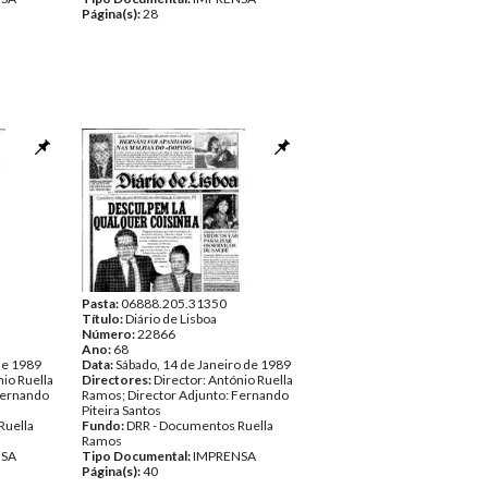
Página(s):
28
Pasta:
06888.205.31350
Título:
Diário de Lisboa
Número:
22866
Ano:
68
de 1989
Data:
Sábado, 14 de Janeiro de 1989
nio Ruella
Directores:
Director: António Ruella
Fernando
Ramos; Director Adjunto: Fernando
Piteira Santos
Ruella
Fundo:
DRR - Documentos Ruella
Ramos
NSA
Tipo Documental:
IMPRENSA
Página(s):
40