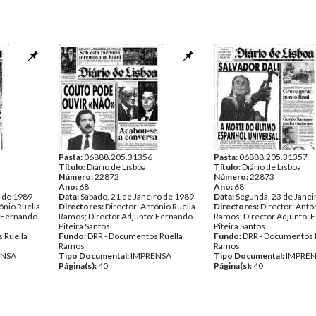
Pasta:
06888.205.31356
Pasta:
06888.205.31357
Título:
Diário de Lisboa
Título:
Diário de Lisboa
Número:
22872
Número:
22873
Ano:
68
Ano:
68
o de 1989
Data:
Sábado, 21 de Janeiro de 1989
Data:
Segunda, 23 de Janei
ónio Ruella
Directores:
Director: António Ruella
Directores:
Director: Antó
: Fernando
Ramos; Director Adjunto: Fernando
Ramos; Director Adjunto: 
Piteira Santos
Piteira Santos
 Ruella
Fundo:
DRR - Documentos Ruella
Fundo:
DRR - Documentos 
Ramos
Ramos
ENSA
Tipo Documental:
IMPRENSA
Tipo Documental:
IMPRE
Página(s):
40
Página(s):
40