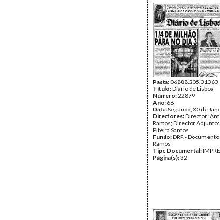
Pasta:
06888.205.31363
Título:
Diário de Lisboa
Número:
22879
Ano:
68
Data:
Segunda, 30 de Jan
Directores:
Director: Ant
Ramos; Director Adjunto
Piteira Santos
Fundo:
DRR - Documentos
Ramos
Tipo Documental:
IMPR
Página(s):
32