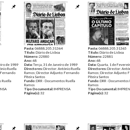
Pasta:
06888.205.31364
Pasta:
06888.205.31365
Título:
Diário de Lisboa
Título:
Diário de Lisboa
Número:
22880
Número:
22881
Ano:
68
Ano:
68
eiro de 1989
Data:
Terça, 31 de Janeiro de 1989
Data:
Quarta, 1 de Feverei
ónio Ruella
Directores:
Director: António Ruella
Directores:
Director: Antó
: Fernando
Ramos; Director Adjunto: Fernando
Ramos; Director Adjunto: 
Piteira Santos
Piteira Santos
 Ruella
Fundo:
DRR - Documentos Ruella
Fundo:
DRR - Documentos 
Ramos
Ramos
ENSA
Tipo Documental:
IMPRENSA
Tipo Documental:
IMPRE
Página(s):
32
Página(s):
32