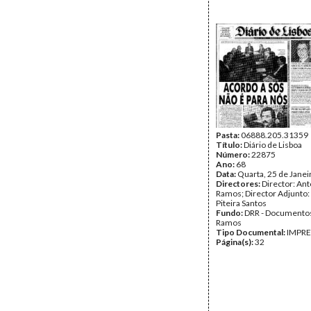
Pasta:
06888.205.31359
Título:
Diário de Lisboa
Número:
22875
Ano:
68
Data:
Quarta, 25 de Janei
Directores:
Director: Ant
Ramos; Director Adjunto
Piteira Santos
Fundo:
DRR - Documentos
Ramos
Tipo Documental:
IMPR
Página(s):
32