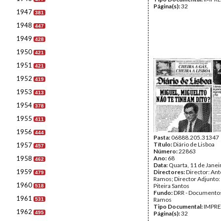
Página(s):
32
1947
381
1948
447
1949
428
1950
421
1951
421
1952
419
1953
413
1954
378
1955
411
1956
444
Pasta:
06888.205.31347
Título:
Diário de Lisboa
1957
457
Número:
22863
1958
Ano:
68
462
Data:
Quarta, 11 de Janei
1959
Directores:
Director: Ant
479
Ramos; Director Adjunto
1960
Piteira Santos
518
Fundo:
DRR - Documentos
1961
Ramos
531
Tipo Documental:
IMPR
1962
495
Página(s):
32