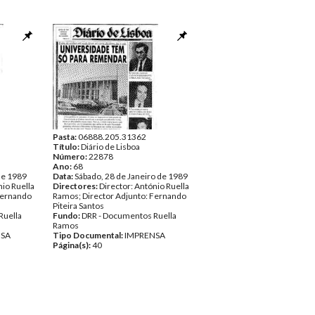
Pasta:
06888.205.31362
Título:
Diário de Lisboa
Número:
22878
Ano:
68
de 1989
Data:
Sábado, 28 de Janeiro de 1989
nio Ruella
Directores:
Director: António Ruella
Fernando
Ramos; Director Adjunto: Fernando
Piteira Santos
Ruella
Fundo:
DRR - Documentos Ruella
Ramos
NSA
Tipo Documental:
IMPRENSA
Página(s):
40