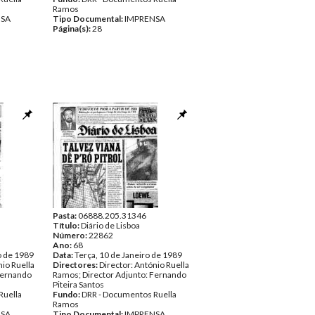
Ramos
NSA
Tipo Documental:
IMPRENSA
Página(s):
28
Pasta:
06888.205.31346
Título:
Diário de Lisboa
Número:
22862
Ano:
68
o de 1989
Data:
Terça, 10 de Janeiro de 1989
nio Ruella
Directores:
Director: António Ruella
Fernando
Ramos; Director Adjunto: Fernando
Piteira Santos
Ruella
Fundo:
DRR - Documentos Ruella
Ramos
NSA
Tipo Documental:
IMPRENSA