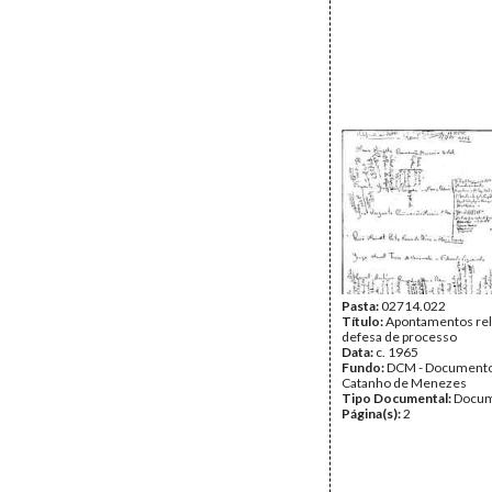
Pasta:
02714.022
Título:
Apontamentos rel
defesa de processo
Data:
c. 1965
Fundo:
DCM - Documento
Catanho de Menezes
Tipo Documental:
Docum
Página(s):
2