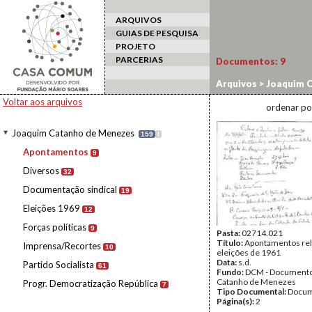
ARQUIVOS
GUIAS DE PESQUISA
PROJETO
PARCERIAS
Documentos:
9
Arquivos
>
Joaquim C
Voltar aos arquivos
ordenar po
Joaquim Catanho de Menezes
159
I
Apontamentos
9
Diversos
32
Documentação sindical
19
Eleições 1969
12
Forças políticas
9
Pasta:
02714.021
Título:
Apontamentos rel
Imprensa/Recortes
10
eleições de 1961
Data:
s.d.
Partido Socialista
61
Fundo:
DCM - Documento
Catanho de Menezes
Progr. Democratização República
7
Tipo Documental:
Docum
Página(s):
2