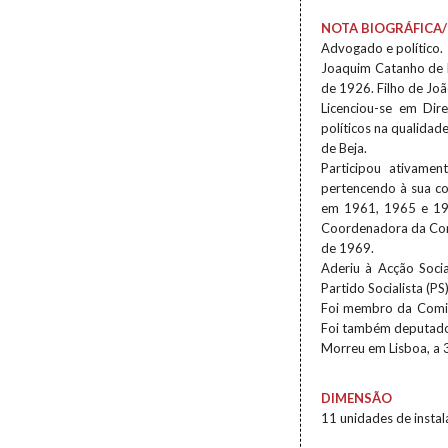
NOTA BIOGRÁFICA/
Advogado e político.
Joaquim Catanho de M
de 1926. Filho de Jo
Licenciou-se em Dir
políticos na qualida
de Beja.
Participou ativamen
pertencendo à sua co
em 1961, 1965 e 196
Coordenadora da Comi
de 1969.
Aderiu à Acção Soci
Partido Socialista (P
Foi membro da Comis
Foi também deputado
Morreu em Lisboa, a 
DIMENSÃO
11 unidades de insta