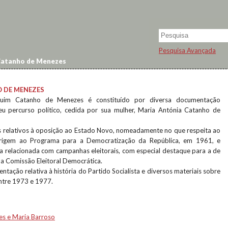
Pesquisa Avançada
atanho de Menezes
 DE MENEZES
uim Catanho de Menezes é constituído por diversa documentação
eu percurso político, cedida por sua mulher, Maria Antónia Catanho de
s relativos à oposição ao Estado Novo, nomeadamente no que respeita ao
rigem ao Programa para a Democratização da República, em 1961, e
 relacionada com campanhas eleitorais, com especial destaque para a de
da Comissão Eleitoral Democrática.
ação relativa à história do Partido Socialista e diversos materiais sobre
 entre 1973 e 1977.
es e Maria Barroso