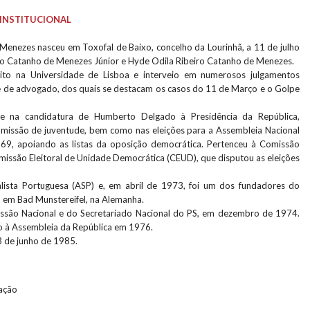
INSTITUCIONAL
enezes nasceu em Toxofal de Baixo, concelho da Lourinhã, a 11 de julho
ão Catanho de Menezes Júnior e Hyde Odila Ribeiro Catanho de Menezes.
eito na Universidade de Lisboa e interveio em numerosos julgamentos
de de advogado, dos quais se destacam os casos do 11 de Março e o Golpe
te na candidatura de Humberto Delgado à Presidência da República,
missão de juventude, bem como nas eleições para a Assembleia Nacional
9, apoiando as listas da oposição democrática. Pertenceu à Comissão
ssão Eleitoral de Unidade Democrática (CEUD), que disputou as eleições
alista Portuguesa (ASP) e, em abril de 1973, foi um dos fundadores do
S) em Bad Munstereifel, na Alemanha.
são Nacional e do Secretariado Nacional do PS, em dezembro de 1974.
 à Assembleia da República em 1976.
3 de junho de 1985.
lação