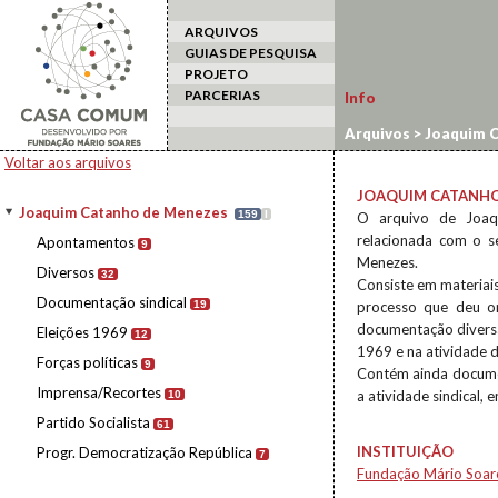
ARQUIVOS
GUIAS DE PESQUISA
PROJETO
PARCERIAS
Info
Arquivos
>
Joaquim C
Voltar aos arquivos
JOAQUIM CATANHO
Joaquim Catanho de Menezes
159
I
O arquivo de Joaq
relacionada com o s
Apontamentos
9
Menezes.
Diversos
32
Consiste em materiai
Documentação sindical
19
processo que deu o
documentação diversa
Eleições 1969
12
1969 e na atividade 
Forças políticas
9
Contém ainda document
Imprensa/Recortes
a atividade sindical,
10
Partido Socialista
61
INSTITUIÇÃO
Progr. Democratização República
7
Fundação Mário Soar