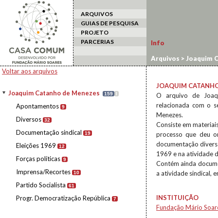
ARQUIVOS
GUIAS DE PESQUISA
PROJETO
PARCERIAS
Info
Arquivos
>
Joaquim C
Voltar aos arquivos
JOAQUIM CATANHO
Joaquim Catanho de Menezes
159
I
O arquivo de Joaq
relacionada com o s
Apontamentos
9
Menezes.
Diversos
32
Consiste em materiai
Documentação sindical
19
processo que deu o
documentação diversa
Eleições 1969
12
1969 e na atividade 
Forças políticas
9
Contém ainda document
Imprensa/Recortes
a atividade sindical,
10
Partido Socialista
61
INSTITUIÇÃO
Progr. Democratização República
7
Fundação Mário Soar