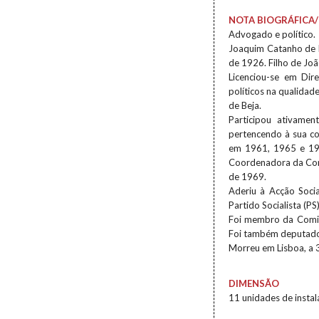
NOTA BIOGRÁFICA/
Advogado e político.
Joaquim Catanho de M
de 1926. Filho de Jo
Licenciou-se em Dir
políticos na qualida
de Beja.
Participou ativamen
pertencendo à sua co
em 1961, 1965 e 196
Coordenadora da Comi
de 1969.
Aderiu à Acção Soci
Partido Socialista (P
Foi membro da Comis
Foi também deputado
Morreu em Lisboa, a 
DIMENSÃO
11 unidades de insta