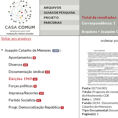
ARQUIVOS
GUIAS DE PESQUISA
Total de resultados:
PROJETO
PARCERIAS
Correspondência:
1
Arquivos
>
Joaquim C
Voltar aos arquivos
ordenar po
Joaquim Catanho de Menezes
159
I
Apontamentos
9
Diversos
32
Documentação sindical
19
Eleições 1969
12
Forças políticas
9
Pasta:
02714.001
Título:
Proposta de reest
Imprensa/Recortes
10
do Movimento CDE
Data:
c. 1969
Partido Socialista
61
Fundo:
DCM - Documento
Catanho de Menezes
Progr. Democratização República
7
Tipo Documental:
Docum
Página(s):
1