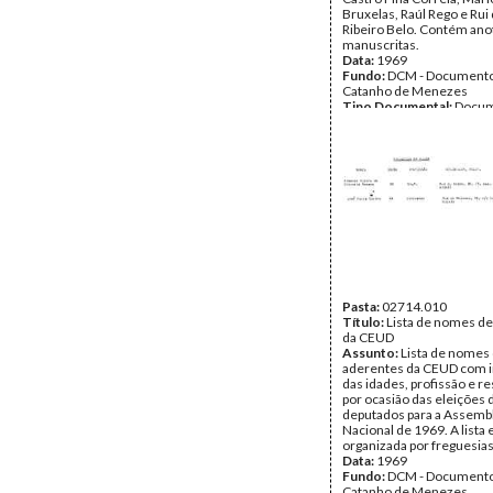
Bruxelas, Raúl Rego e Ru
Ribeiro Belo. Contém an
manuscritas.
Data:
1969
Fundo:
DCM - Documento
Catanho de Menezes
Tipo Documental:
Docum
Página(s):
3
Pasta:
02714.010
Título:
Lista de nomes d
da CEUD
Assunto:
Lista de nomes
aderentes da CEUD com i
das idades, profissão e re
por ocasião das eleições 
deputados para a Assemb
Nacional de 1969. A lista
organizada por freguesias
Data:
1969
Fundo:
DCM - Documento
Catanho de Menezes