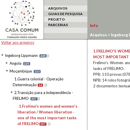
ARQUIVOS
GUIAS DE PESQUISA
PROJETO
PARCERIAS
Info
Arquivos
>
Ingeborg 
women and women's l
Voltar aos arquivos
1.FRELIMO'S WOME
Ingeborg Lippmann
448
I
MOST IMPORTANT 
Frelimo's Women and
Angola
225
tasks of FRELIMO:
Moçambique
223
PPB: 110 provas (07
1.Guerra colonial - Operação
NPB: 14 rolos fotogr
Determinação
14
I
2 documentos textuai
2.Transição para a independência -
FRELIMO
207
I
1.Frelimo's women and women's
liberation / Women liberation -
one of the most important tasks
of FRELIMO
207
I