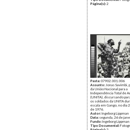
Página(s):
2
Pasta:
07902.001.006
Assunto:
Jonas Savimbi, 
da União Nacional para a
Independência Total de A
(UNITA), discursando para
os soldados da UNITA du
escala em Gango, no dia 2
de 1976.
Autor:
Ingeborg Lippman
Data:
segunda, 26 de jane
Fundo:
Ingeborg Lippman
Tipo Documental:
Fotogr
Página(s):
2