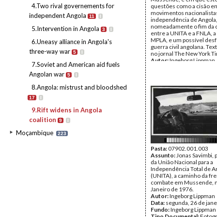
4.Two rival governements for
questões como a cisão en
movimentos nacionalistas
independent Angola
11
I
independência de Angola
nomeadamente o fim da c
5.Intervention in Angola
3
I
entre a UNITA e a FNLA, a
MPLA, e um possível desf
6.Uneasy alliance in Angola's
guerra civil angolana. Tex
three-way war
5
I
no jornal The New York T
Autor:
Ingeborg Lippman
7.Soviet and American aid fuels
Data:
Janeiro de 1976
Angolan war
Fundo:
Ingeborg Lippman
5
I
Tipo Documental:
Fotogr
8.Angola: mistrust and bloodshed
Página(s):
1
17
I
9.Rift widens in Angola
coalition
9
I
Moçambique
223
Pasta:
07902.001.003
Assunto:
Jonas Savimbi, 
da União Nacional para a
Independência Total de A
(UNITA), a caminho da fr
combate em Mussende, no
Janeiro de 1976.
Autor:
Ingeborg Lippman
Data:
segunda, 26 de jane
Fundo:
Ingeborg Lippman
Tipo Documental:
Fotogr