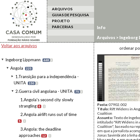
ARQUIVOS
GUIAS DE PESQUISA
PROJETO
PARCERIAS
Info
Arquivos
>
Ingeborg 
coalition
Voltar aos arquivos
ordenar po
Ingeborg Lippmann
448
I
Angola
225
1.Transição para a independência -
UNITA
150
I
2.Guerra civil angolana - UNITA
75
I
1.Angola's second city slowly
Pasta:
07902.002
strangling
8
I
Título:
Rift Widens in Ang
Coalition
2.Angola airlift runs out of time
Assunto:
Texto de Ingeb
5
I
intitulado "Rift Widens in
Coalition", baseado na r
3.Angola: the deadline
em que a jornalista aco
approaches
Jonas Savimbi até à linha 
12
I
Mussende, e em que este