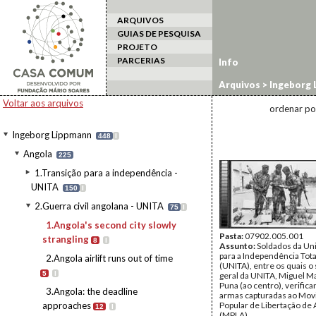
ARQUIVOS
GUIAS DE PESQUISA
PROJETO
PARCERIAS
Info
Arquivos
>
Ingeborg 
strangling
Voltar aos arquivos
ordenar po
Ingeborg Lippmann
448
I
Angola
225
1.Transição para a independência -
UNITA
150
I
2.Guerra civil angolana - UNITA
75
I
1.Angola's second city slowly
Pasta:
07902.005.001
strangling
8
I
Assunto:
Soldados da Un
para a Independência Tota
2.Angola airlift runs out of time
(UNITA), entre os quais o
5
I
geral da UNITA, Miguel M
Puna (ao centro), verifica
3.Angola: the deadline
armas capturadas ao Mo
approaches
Popular de Libertação de
12
I
(MPLA).