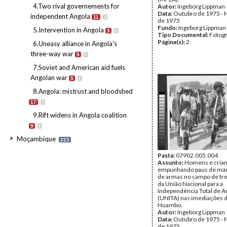
4.Two rival governements for
Autor:
Ingeborg Lippman
Data:
Outubro de 1975 -
independent Angola
11
I
de 1975
Fundo:
Ingeborg Lippman
5.Intervention in Angola
3
I
Tipo Documental:
Fotogr
Página(s):
2
6.Uneasy alliance in Angola's
three-way war
5
I
7.Soviet and American aid fuels
Angolan war
5
I
8.Angola: mistrust and bloodshed
17
I
9.Rift widens in Angola coalition
9
I
Moçambique
223
Pasta:
07902.005.004
Assunto:
Homens e cria
empunhando paus de made
de armas no campo de tre
da União Nacional para a
Independência Total de A
(UNITA) nas imediações d
Huambo.
Autor:
Ingeborg Lippman
Data:
Outubro de 1975 -
de 1975