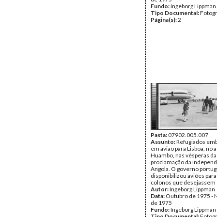
Fundo:
Ingeborg Lippman
Tipo Documental:
Fotogr
Página(s):
2
Pasta:
07902.005.007
Assunto:
Refugiados em
em avião para Lisboa, no 
Huambo, nas vésperas da
proclamação da independ
Angola. O governo portu
disponibilizou aviões para
colonos que desejassem s
Autor:
Ingeborg Lippman
Data:
Outubro de 1975 -
de 1975
Fundo:
Ingeborg Lippman
Tipo Documental:
Fotogr