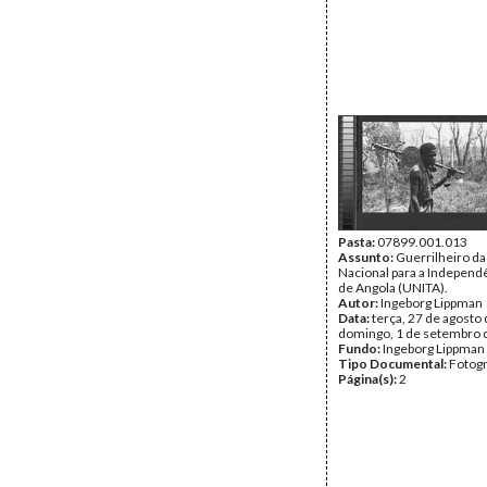
Pasta:
07899.001.013
Assunto:
Guerrilheiro da
Nacional para a Independê
de Angola (UNITA).
Autor:
Ingeborg Lippman
Data:
terça, 27 de agosto 
domingo, 1 de setembro 
Fundo:
Ingeborg Lippman
Tipo Documental:
Fotogr
Página(s):
2