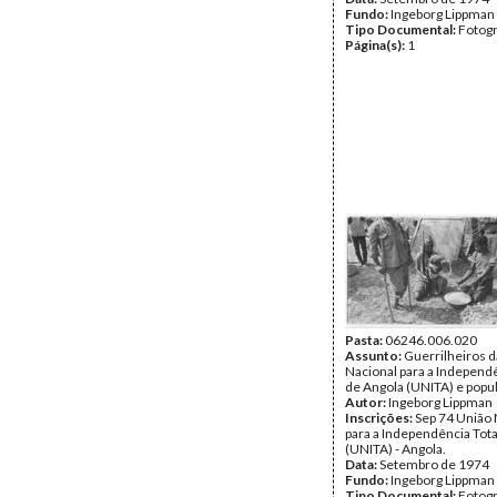
Fundo:
Ingeborg Lippman
Tipo Documental:
Fotogr
Página(s):
1
Pasta:
06246.006.020
Assunto:
Guerrilheiros d
Nacional para a Independê
de Angola (UNITA) e popu
Autor:
Ingeborg Lippman
Inscrições:
Sep 74 União 
para a Independência Tota
(UNITA) - Angola.
Data:
Setembro de 1974
Fundo:
Ingeborg Lippman
Tipo Documental:
Fotogr