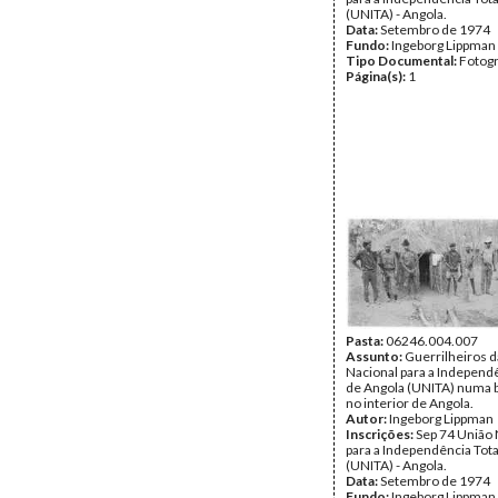
(UNITA) - Angola.
Data:
Setembro de 1974
Fundo:
Ingeborg Lippman
Tipo Documental:
Fotogr
Página(s):
1
Pasta:
06246.004.007
Assunto:
Guerrilheiros d
Nacional para a Independê
de Angola (UNITA) numa b
no interior de Angola.
Autor:
Ingeborg Lippman
Inscrições:
Sep 74 União 
para a Independência Tota
(UNITA) - Angola.
Data:
Setembro de 1974
Fundo:
Ingeborg Lippman