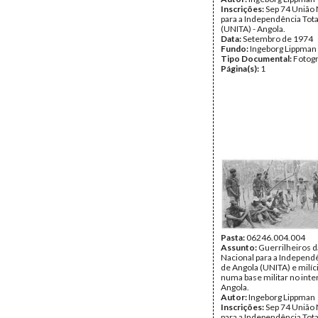
Inscrições:
Sep 74 União 
para a Independência Tota
(UNITA) - Angola.
Data:
Setembro de 1974
Fundo:
Ingeborg Lippman
Tipo Documental:
Fotogr
Página(s):
1
Pasta:
06246.004.004
Assunto:
Guerrilheiros d
Nacional para a Independê
de Angola (UNITA) e milíc
numa base militar no inte
Angola.
Autor:
Ingeborg Lippman
Inscrições:
Sep 74 União 
para a Independência Tota