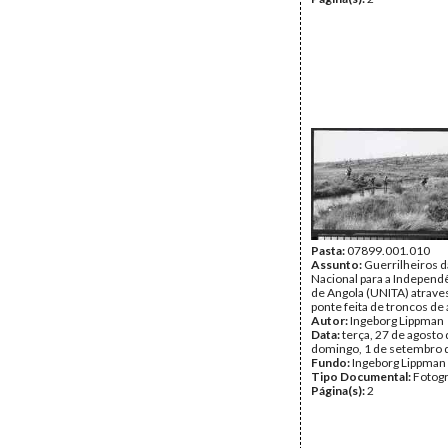
Pasta:
07899.001.010
Assunto:
Guerrilheiros d
Nacional para a Independê
de Angola (UNITA) atrav
ponte feita de troncos de
Autor:
Ingeborg Lippman
Data:
terça, 27 de agosto 
domingo, 1 de setembro 
Fundo:
Ingeborg Lippman
Tipo Documental:
Fotogr
Página(s):
2