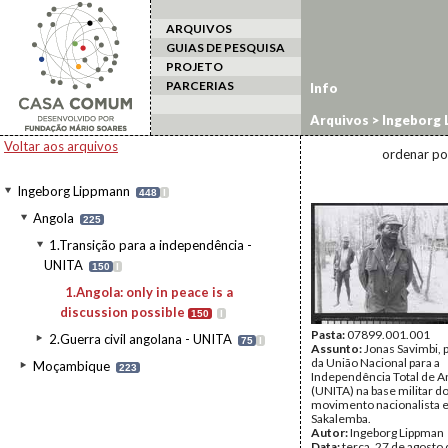
ARQUIVOS
GUIAS DE PESQUISA
PROJETO
PARCERIAS
Info
Arquivos
>
Ingeborg 
peace is a discussion
Voltar aos arquivos
ordenar po
Ingeborg Lippmann
448
I
Angola
225
1.Transição para a independência -
UNITA
150
I
1.Angola: only in peace is a
discussion possible
150
I
Pasta:
07899.001.001
2.Guerra civil angolana - UNITA
75
I
Assunto:
Jonas Savimbi, 
da União Nacional para a
Moçambique
223
Independência Total de A
(UNITA) na base militar d
movimento nacionalista
Sakalemba.
Autor:
Ingeborg Lippman
Data:
terça, 27 de agosto 