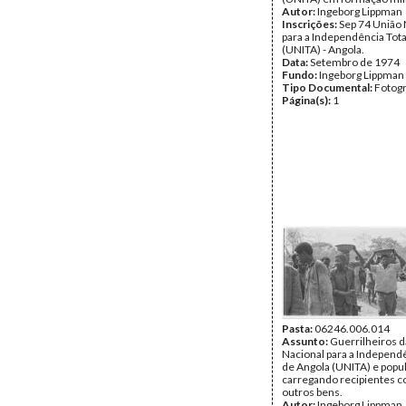
Autor:
Ingeborg Lippman
Inscrições:
Sep 74 União 
para a Independência Tota
(UNITA) - Angola.
Data:
Setembro de 1974
Fundo:
Ingeborg Lippman
Tipo Documental:
Fotogr
Página(s):
1
Pasta:
06246.006.014
Assunto:
Guerrilheiros d
Nacional para a Independê
de Angola (UNITA) e popu
carregando recipientes c
outros bens.
Autor:
Ingeborg Lippman