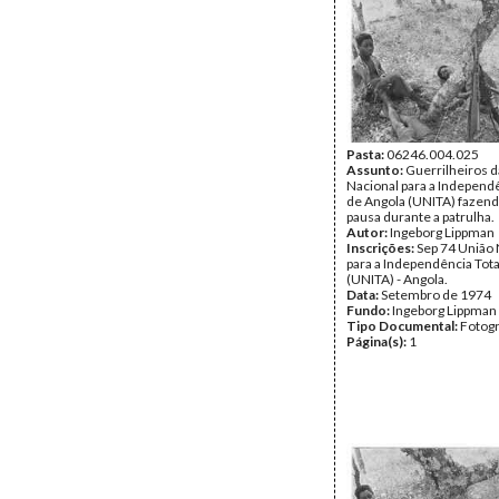
Pasta:
06246.004.025
Assunto:
Guerrilheiros d
Nacional para a Independê
de Angola (UNITA) fazen
pausa durante a patrulha.
Autor:
Ingeborg Lippman
Inscrições:
Sep 74 União 
para a Independência Tota
(UNITA) - Angola.
Data:
Setembro de 1974
Fundo:
Ingeborg Lippman
Tipo Documental:
Fotogr
Página(s):
1