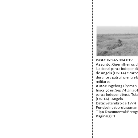
Pasta:
06246.004.019
Assunto:
Guerrilheiros d
Nacional para a Independê
de Angola (UNITA) e carr
durante a patrulha entre 
militares.
Autor:
Ingeborg Lippman
Inscrições:
Sep 74 União 
para a Independência Tota
(UNITA) - Angola.
Data:
Setembro de 1974
Fundo:
Ingeborg Lippman
Tipo Documental:
Fotogr
Página(s):
1