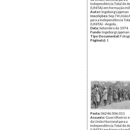
Independência Total de A
(UNITA) em formação mili
Autor:
Ingeborg Lippman
Inscrições:
Sep 74 União 
para a Independência Tota
(UNITA) - Angola.
Data:
Setembro de 1974
Fundo:
Ingeborg Lippman
Tipo Documental:
Fotogr
Página(s):
1
Pasta:
06246.006.011
Assunto:
Guerrilheiros e
da União Nacional para a
Independência Total de A
(UNITA) em formação mili