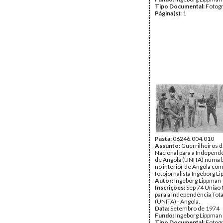
Tipo Documental:
Fotogr
Página(s):
1
Pasta:
06246.004.010
Assunto:
Guerrilheiros d
Nacional para a Independê
de Angola (UNITA) numa b
no interior de Angola com
fotojornalista Ingeborg L
Autor:
Ingeborg Lippman
Inscrições:
Sep 74 União 
para a Independência Tota
(UNITA) - Angola.
Data:
Setembro de 1974
Fundo:
Ingeborg Lippman
Tipo Documental:
Fotogr