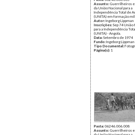
Assunto:
Guerrilheiros e
da União Nacional para a
Independência Total de A
(UNITA) em formação mili
Autor:
Ingeborg Lippman
Inscrições:
Sep 74 União 
para a Independência Tota
(UNITA) - Angola.
Data:
Setembro de 1974
Fundo:
Ingeborg Lippman
Tipo Documental:
Fotogr
Página(s):
1
Pasta:
06246.006.008
Assunto:
Guerrilheiros e
da União Nacional para a