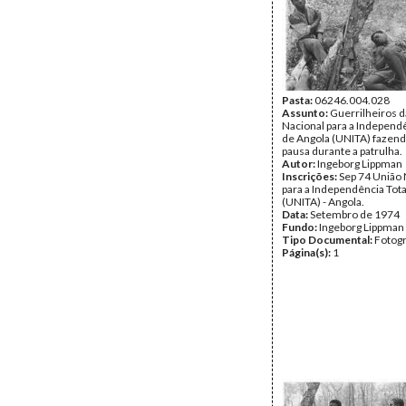
Pasta:
06246.004.028
Assunto:
Guerrilheiros d
Nacional para a Independê
de Angola (UNITA) fazen
pausa durante a patrulha.
Autor:
Ingeborg Lippman
Inscrições:
Sep 74 União 
para a Independência Tota
(UNITA) - Angola.
Data:
Setembro de 1974
Fundo:
Ingeborg Lippman
Tipo Documental:
Fotogr
Página(s):
1