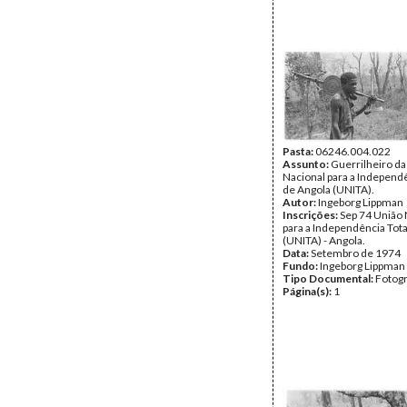
Pasta:
06246.004.022
Assunto:
Guerrilheiro da
Nacional para a Independê
de Angola (UNITA).
Autor:
Ingeborg Lippman
Inscrições:
Sep 74 União 
para a Independência Tota
(UNITA) - Angola.
Data:
Setembro de 1974
Fundo:
Ingeborg Lippman
Tipo Documental:
Fotogr
Página(s):
1