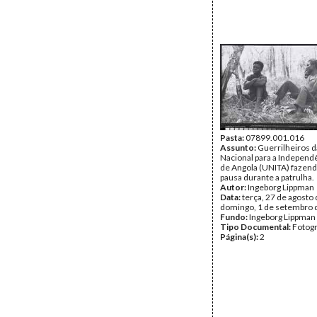
Pasta:
07899.001.016
Assunto:
Guerrilheiros d
Nacional para a Independê
de Angola (UNITA) fazen
pausa durante a patrulha.
Autor:
Ingeborg Lippman
Data:
terça, 27 de agosto 
domingo, 1 de setembro 
Fundo:
Ingeborg Lippman
Tipo Documental:
Fotogr
Página(s):
2