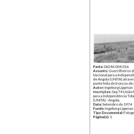
Pasta:
06246.004.016
Assunto:
Guerrilheiros d
Nacional para a Independê
de Angola (UNITA) atrav
ponte feita de troncos de
Autor:
Ingeborg Lippman
Inscrições:
Sep 74 União 
para a Independência Tota
(UNITA) - Angola.
Data:
Setembro de 1974
Fundo:
Ingeborg Lippman
Tipo Documental:
Fotogr
Página(s):
1