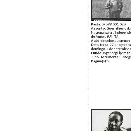
Pasta:
07899.001.028
Assunto:
Guerrilheiro da
Nacional para a Independê
de Angola (UNITA).
Autor:
Ingeborg Lippman
Data:
terça, 27 de agosto 
domingo, 1 de setembro 
Fundo:
Ingeborg Lippman
Tipo Documental:
Fotogr
Página(s):
2