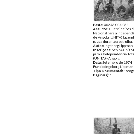
Pasta:
06246.004.031
Assunto:
Guerrilheiros d
Nacional para a Independê
de Angola (UNITA) fazen
pausa durante a patrulha.
Autor:
Ingeborg Lippman
Inscrições:
Sep 74 União 
para a Independência Tota
(UNITA) - Angola.
Data:
Setembro de 1974
Fundo:
Ingeborg Lippman
Tipo Documental:
Fotogr
Página(s):
1