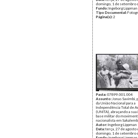
domingo, 1 de setembro 
Fundo:
Ingeborg Lippman
Tipo Documental:
Fotogr
Página(s):
2
Pasta:
07899.001.004
Assunto:
Jonas Savimbi, 
da União Nacional para a
Independência Total de A
(UNITA), abraçando a sua 
base militar do movimen
nacionalista em Sakalemb
Autor:
Ingeborg Lippman
Data:
terça, 27 de agosto 
domingo, 1 de setembro 
Fundo:
Ingeborg Lippman