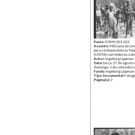
Pasta:
07899.001.022
Assunto:
Miliciana da Un
para a Independência Tota
(UNITA) com bebé ao colo
Autor:
Ingeborg Lippman
Data:
terça, 27 de agosto 
domingo, 1 de setembro 
Fundo:
Ingeborg Lippman
Tipo Documental:
Fotogr
Página(s):
2