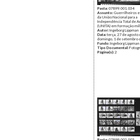
Pasta:
07899.001.034
Assunto:
Guerrilheiros e
da União Nacional para a
Independência Total de A
(UNITA) em formação mili
Autor:
Ingeborg Lippman
Data:
terça, 27 de agosto 
domingo, 1 de setembro 
Fundo:
Ingeborg Lippman
Tipo Documental:
Fotogr
Página(s):
2
Pasta:
07899.002.003