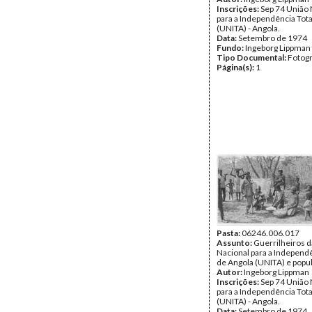
Inscrições:
Sep 74 União 
para a Independência Tota
(UNITA) - Angola.
Data:
Setembro de 1974
Fundo:
Ingeborg Lippman
Tipo Documental:
Fotogr
Página(s):
1
Pasta:
06246.006.017
Assunto:
Guerrilheiros d
Nacional para a Independê
de Angola (UNITA) e popu
Autor:
Ingeborg Lippman
Inscrições:
Sep 74 União 
para a Independência Tota
(UNITA) - Angola.
Data:
Setembro de 1974