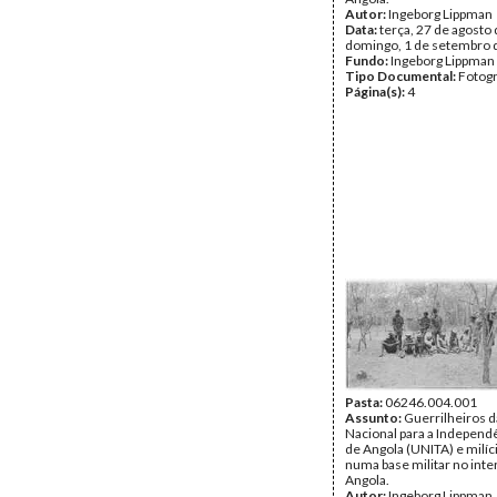
Autor:
Ingeborg Lippman
Data:
terça, 27 de agosto 
domingo, 1 de setembro 
Fundo:
Ingeborg Lippman
Tipo Documental:
Fotogr
Página(s):
4
Pasta:
06246.004.001
Assunto:
Guerrilheiros d
Nacional para a Independê
de Angola (UNITA) e milíc
numa base militar no inte
Angola.
Autor:
Ingeborg Lippman