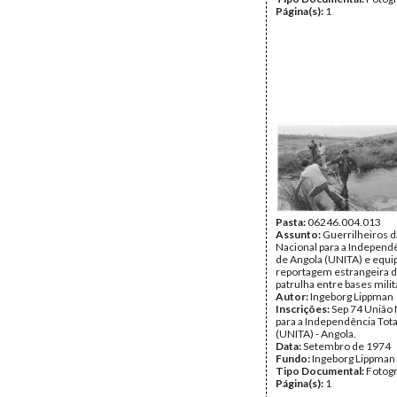
Página(s):
1
Pasta:
06246.004.013
Assunto:
Guerrilheiros d
Nacional para a Independê
de Angola (UNITA) e equi
reportagem estrangeira d
patrulha entre bases milit
Autor:
Ingeborg Lippman
Inscrições:
Sep 74 União 
para a Independência Tota
(UNITA) - Angola.
Data:
Setembro de 1974
Fundo:
Ingeborg Lippman
Tipo Documental:
Fotogr
Página(s):
1