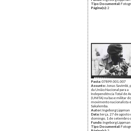
Tipo Documental:
Fotogr
Página(s):
2
Pasta:
07899.001.007
Assunto:
Jonas Savimbi, 
da União Nacional para a
Independência Total de A
(UNITA) na base militar d
movimento nacionalista
Sakalemba.
Autor:
Ingeborg Lippman
Data:
terça, 27 de agosto 
domingo, 1 de setembro 
Fundo:
Ingeborg Lippman
Tipo Documental:
Fotogr
Página(s):
2