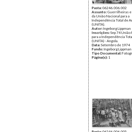
Pasta:
06246.006.002
Assunto:
Guerrilheiras e
da União Nacional para a
Independência Total de A
(UNITA).
Autor:
Ingeborg Lippman
Inscrições:
Sep 74 União 
para a Independência Tota
(UNITA) - Angola.
Data:
Setembro de 1974
Fundo:
Ingeborg Lippman
Tipo Documental:
Fotogr
Página(s):
1
Pasta:
06246.006.005