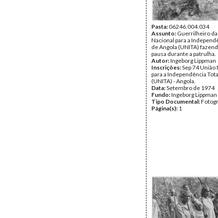
Pasta:
06246.004.034
Assunto:
Guerrilheiro da
Nacional para a Independê
de Angola (UNITA) fazen
pausa durante a patrulha.
Autor:
Ingeborg Lippman
Inscrições:
Sep 74 União 
para a Independência Tota
(UNITA) - Angola.
Data:
Setembro de 1974
Fundo:
Ingeborg Lippman
Tipo Documental:
Fotogr
Página(s):
1