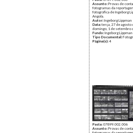
Assunto:
Provas de cont
fotogramas da reportag
fotográfica de Ingeborg 
Angola.
Autor:
Ingeborg Lippman
Data:
terça, 27 de agosto 
domingo, 1 de setembro 
Fundo:
Ingeborg Lippman
Tipo Documental:
Fotogr
Página(s):
4
Pasta:
07899.002.006
Assunto:
Provas de cont
fotogramas da reportag