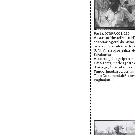
Pasta:
07899.001.025
Assunto:
Miguel Maria N
secretário geral da União
para a Independência Tota
(UNITA), na base militar d
Sakalemba.
Autor:
Ingeborg Lippman
Data:
terça, 27 de agosto 
domingo, 1 de setembro 
Fundo:
Ingeborg Lippman
Tipo Documental:
Fotogr
Página(s):
2